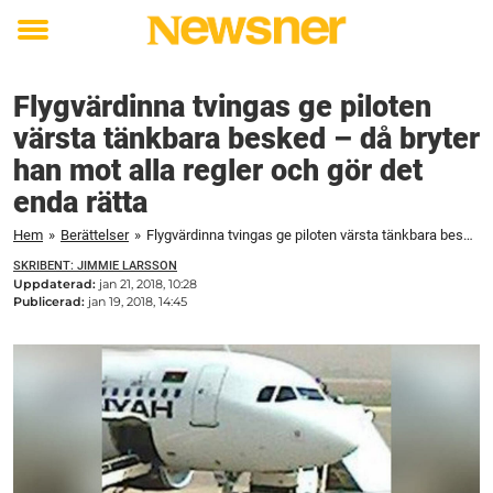
Toggle
menu
Flygvärdinna tvingas ge piloten
värsta tänkbara besked – då bryter
han mot alla regler och gör det
enda rätta
Hem
»
Berättelser
»
Flygvärdinna tvingas ge piloten värsta tänkbara besked – då bryter han mot alla regler och gör det enda rätta
SKRIBENT: JIMMIE LARSSON
Uppdaterad:
jan 21, 2018, 10:28
Publicerad:
jan 19, 2018, 14:45