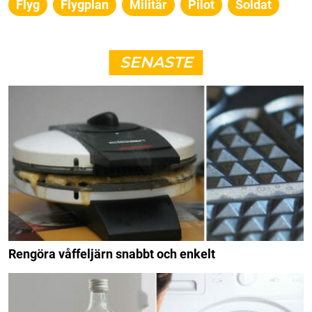
Flyg
Flygplan
Militär
Pilot
Soldat
SENASTE
Rengöra våffeljärn snabbt och enkelt