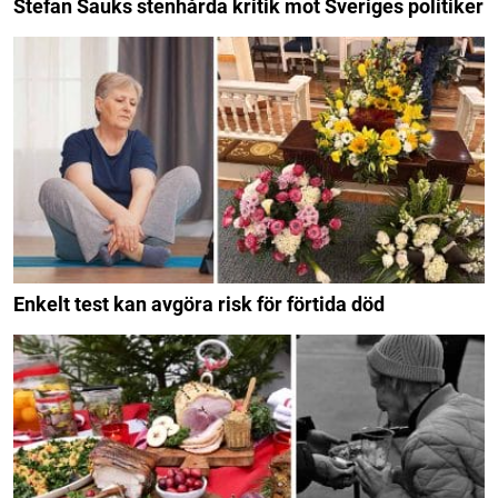
Stefan Sauks stenhårda kritik mot Sveriges politiker
Enkelt test kan avgöra risk för förtida död