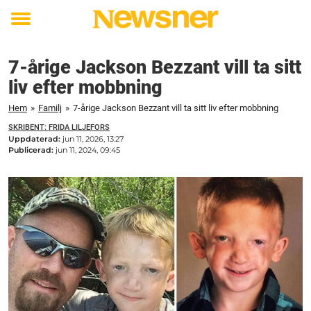
Toggle
menu
7-årige Jackson Bezzant vill ta sitt
liv efter mobbning
Hem
»
Familj
»
7-årige Jackson Bezzant vill ta sitt liv efter mobbning
SKRIBENT: FRIDA LILJEFORS
Uppdaterad:
jun 11, 2026, 13:27
Publicerad:
jun 11, 2024, 09:45