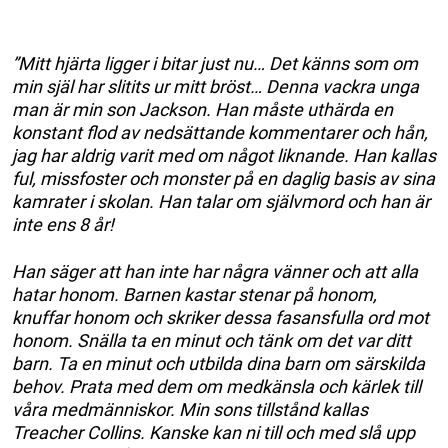
”Mitt hjärta ligger i bitar just nu… Det känns som om
min själ har slitits ur mitt bröst… Denna vackra unga
man är min son Jackson. Han måste uthärda en
konstant flod av nedsättande kommentarer och hån,
jag har aldrig varit med om något liknande. Han kallas
ful, missfoster och monster på en daglig basis av sina
kamrater i skolan. Han talar om självmord och han är
inte ens 8 år!
Han säger att han inte har några vänner och att alla
hatar honom. Barnen kastar stenar på honom,
knuffar honom och skriker dessa fasansfulla ord mot
honom. Snälla ta en minut och tänk om det var ditt
barn. Ta en minut och utbilda dina barn om särskilda
behov. Prata med dem om medkänsla och kärlek till
våra medmänniskor. Min sons tillstånd kallas
Treacher Collins. Kanske kan ni till och med slå upp