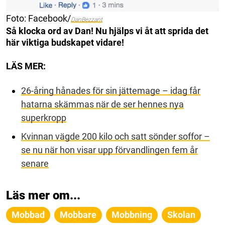
Foto: Facebook/
DanBezzant
Så klocka ord av Dan! Nu hjälps vi åt att sprida det
här viktiga budskapet vidare!
LÄS MER:
26-åring hånades för sin jättemage – idag får
hatarna skämmas när de ser hennes nya
superkropp
Kvinnan vägde 200 kilo och satt sönder soffor –
se nu när hon visar upp förvandlingen fem år
senare
Läs mer om...
Mobbad
Mobbare
Mobbning
Skolan