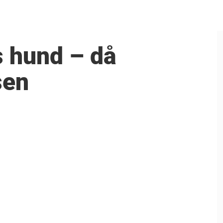
s hund – då
sen