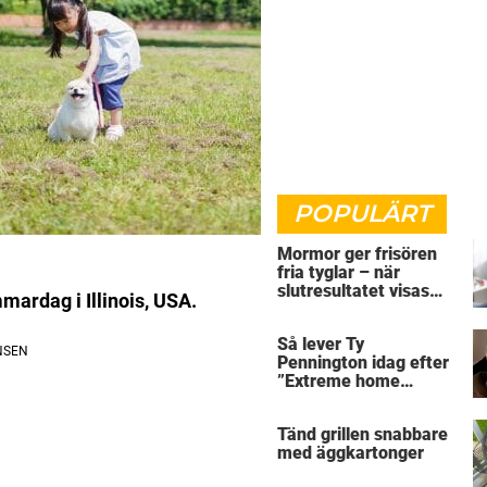
POPULÄRT
Mormor ger frisören
fria tyglar – när
slutresultatet visas
mardag i Illinois, USA.
skriker alla rakt ut
Så lever Ty
Pennington idag efter
”Extreme home
makeover”
Tänd grillen snabbare
med äggkartonger