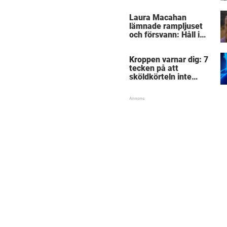
Laura Macahan
lämnade rampljuset
och försvann: Håll i
hatten och se hur hon
ser ut i dag, 41 år
Kroppen varnar dig: 7
senare
tecken på att
sköldkörteln inte
fungerar – har du koll
på signalerna?