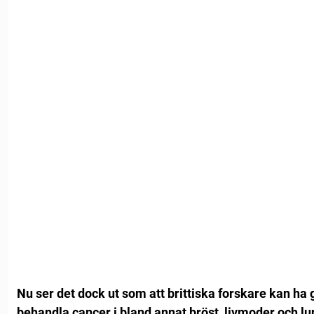
Nu ser det dock ut som att brittiska forskare kan ha g
behandla cancer i bland annat bröst, livmoder och lu