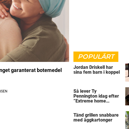
POPULÄRT
Jordan Driskell har
inget garanterat botemedel
sina fem barn i koppel
Så lever Ty
Pennington idag efter
”Extreme home
makeover”
Tänd grillen snabbare
med äggkartonger