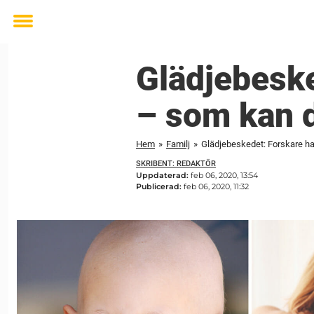
Toggle
menu
Glädjebeske
– som kan d
Hem
»
Familj
»
Glädjebeskedet: Forskare ha
SKRIBENT: REDAKTÖR
Uppdaterad:
feb 06, 2020, 13:54
Publicerad:
feb 06, 2020, 11:32