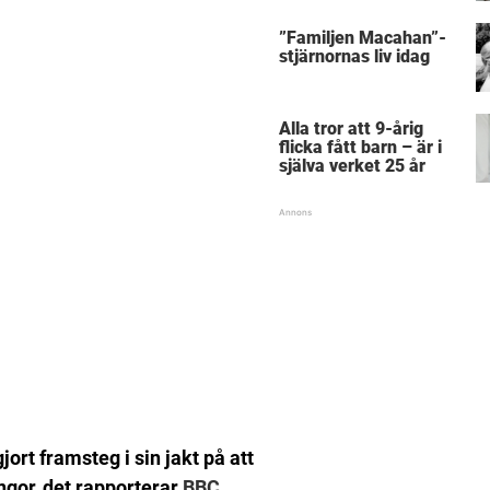
”Familjen Macahan”-
stjärnornas liv idag
Alla tror att 9-årig
flicka fått barn – är i
själva verket 25 år
jort framsteg i sin jakt på att
ngor, det rapporterar
BBC.