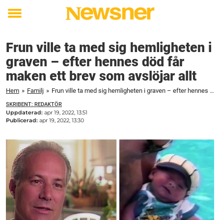
Toggle
menu
Frun ville ta med sig hemligheten i
graven – efter hennes död får
maken ett brev som avslöjar allt
Hem
»
Familj
»
Frun ville ta med sig hemligheten i graven – efter hennes död får maken ett brev som avslöjar allt
SKRIBENT: REDAKTÖR
Uppdaterad:
apr 19, 2022, 13:51
Publicerad:
apr 19, 2022, 13:30