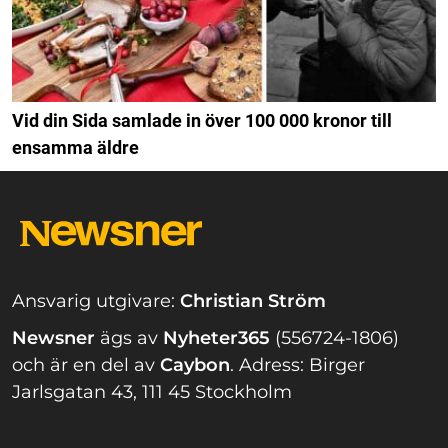
Vid din Sida samlade in över 100 000 kronor till
ensamma äldre
Ansvarig utgivare:
Christian Ström
Newsner
ägs av
Nyheter365
(556724-1806)
och är en del av
Caybon
.
Adress: Birger
Jarlsgatan 43, 111 45 Stockholm