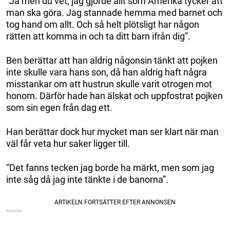
“Ja men du vet, jag gjorde allt som Amerika tycker att
man ska göra. Jag stannade hemma med barnet och
tog hand om allt. Och så helt plötsligt har någon
rätten att komma in och ta ditt barn ifrån dig”.
Ben berättar att han aldrig någonsin tänkt att pojken
inte skulle vara hans son, då han aldrig haft några
misstankar om att hustrun skulle varit otrogen mot
honom. Därför hade han älskat och uppfostrat pojken
som sin egen från dag ett.
Han berättar dock hur mycket man ser klart när man
väl får veta hur saker ligger till.
“Det fanns tecken jag borde ha märkt, men som jag
inte såg då jag inte tänkte i de banorna”.