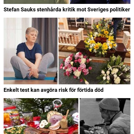
Stefan Sauks stenhårda kritik mot Sveriges politiker
Enkelt test kan avgöra risk för förtida död