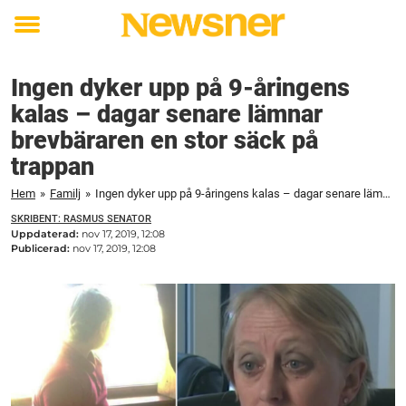
Toggle
menu
Ingen dyker upp på 9-åringens
kalas – dagar senare lämnar
brevbäraren en stor säck på
trappan
Hem
»
Familj
»
Ingen dyker upp på 9-åringens kalas – dagar senare lämnar brevbäraren en stor säck på trappan
SKRIBENT: RASMUS SENATOR
Uppdaterad:
nov 17, 2019, 12:08
Publicerad:
nov 17, 2019, 12:08