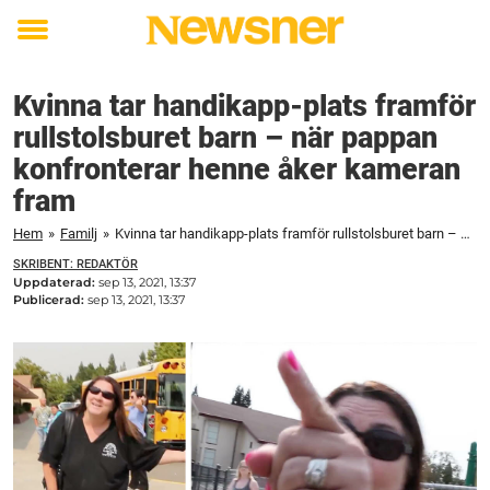
Toggle
menu
Kvinna tar handikapp-plats framför
rullstolsburet barn – när pappan
konfronterar henne åker kameran
fram
Hem
»
Familj
»
Kvinna tar handikapp-plats framför rullstolsburet barn – när pappan konfronterar henne åker kameran fram
SKRIBENT: REDAKTÖR
Uppdaterad:
sep 13, 2021, 13:37
Publicerad:
sep 13, 2021, 13:37