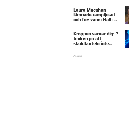
Laura Macahan
lämnade rampljuset
och försvann: Håll i
hatten och se hur hon
ser ut i dag, 41 år
Kroppen varnar dig: 7
senare
tecken på att
sköldkörteln inte
fungerar – har du koll
på signalerna?