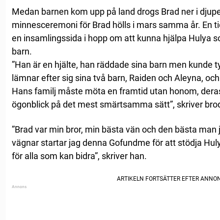
Medan barnen kom upp på land drogs Brad ner i djupe
minnesceremoni för Brad hölls i mars samma år. En ti
en insamlingssida i hopp om att kunna hjälpa Hulya s
barn.
”Han är en hjälte, han räddade sina barn men kunde tyv
lämnar efter sig sina två barn, Raiden och Aleyna, och
Hans familj måste möta en framtid utan honom, deras 
ögonblick på det mest smärtsamma sätt”, skriver bro
”Brad var min bror, min bästa vän och den bästa man j
vägnar startar jag denna Gofundme för att stödja Hu
för alla som kan bidra”, skriver han.