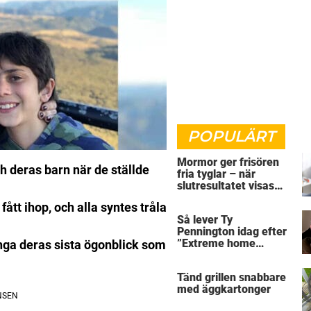
POPULÄRT
Mormor ger frisören
 deras barn när de ställde
fria tyglar – när
slutresultatet visas
skriker alla rakt ut
ått ihop, och alla syntes tråla
Så lever Ty
Pennington idag efter
”Extreme home
nga deras sista ögonblick som
makeover”
Tänd grillen snabbare
med äggkartonger