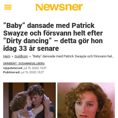
Toggle
menu
”Baby” dansade med Patrick
Swayze och försvann helt efter
”Dirty dancing” – detta gör hon
idag 33 år senare
Hem
»
Guldkorn
»
"Baby" dansade med Patrick Swayze och försvann helt efter "Dirty dancing" – detta gör hon idag 33 år senare
SKRIBENT: SUSANNEGILLBERG
Uppdaterad:
jul 15, 2020, 13:27
Publicerad:
jul 15, 2020, 13:27