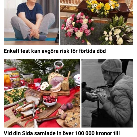
Enkelt test kan avgöra risk för förtida död
Vid din Sida samlade in över 100 000 kronor till