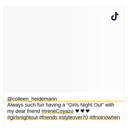
@colleen_heidemann
Always such fun having a “Girls Night Out” with
my dear friend
#IreneCoyazo
💗💗💗
#girlsnightout
#friends
#styleover70
#ifnotnowhen