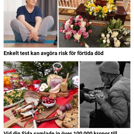
Enkelt test kan avgöra risk för förtida död
Vid din Sida samlade in över 100 000 kronor till