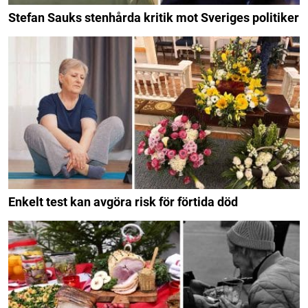
Stefan Sauks stenhårda kritik mot Sveriges politiker
Enkelt test kan avgöra risk för förtida död