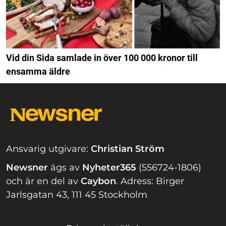
Vid din Sida samlade in över 100 000 kronor till
ensamma äldre
Ansvarig utgivare:
Christian Ström
Newsner
ägs av
Nyheter365
(556724-1806)
och är en del av
Caybon
.
Adress: Birger
Jarlsgatan 43, 111 45 Stockholm