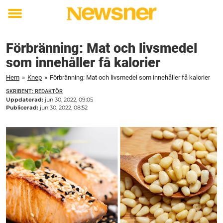
Toggle
menu
Förbränning: Mat och livsmedel
som innehåller få kalorier
Hem
»
Knep
»
Förbränning: Mat och livsmedel som innehåller få kalorier
SKRIBENT: REDAKTÖR
Uppdaterad:
jun 30, 2022, 09:05
Publicerad:
jun 30, 2022, 08:52