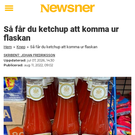
Toggle
menu
Så får du ketchup att komma ur
flaskan
Hem
»
Knep
»
Så får du ketchup att komma ur flaskan
SKRIBENT: JOHAN FREDRIKSSON
Uppdaterad:
jul 07, 2026, 14:30
Publicerad:
aug 11, 2022, 09:02