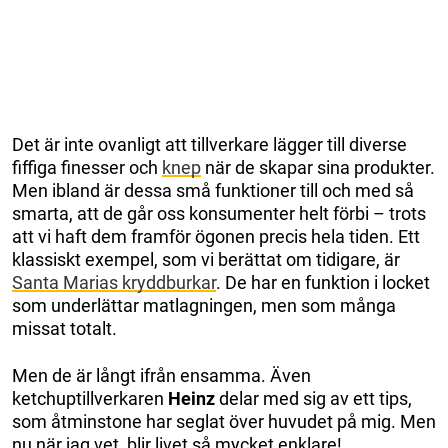
Det är inte ovanligt att tillverkare lägger till diverse
fiffiga finesser och
knep
när de skapar sina produkter.
Men ibland är dessa små funktioner till och med så
smarta, att de går oss konsumenter helt förbi – trots
att vi haft dem framför ögonen precis hela tiden. Ett
klassiskt exempel, som vi berättat om tidigare, är
Santa Marias kryddburkar
. De har en funktion i locket
som underlättar matlagningen, men som många
missat totalt.
Men de är långt ifrån ensamma. Även
ketchuptillverkaren
Heinz
delar med sig av ett tips,
som åtminstone har seglat över huvudet på mig. Men
nu när jag vet, blir livet så mycket enklare!