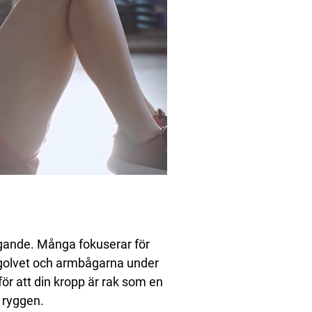
ngande. Många fokuserar för
i golvet och armbågarna under
för att din kropp är rak som en
 ryggen.