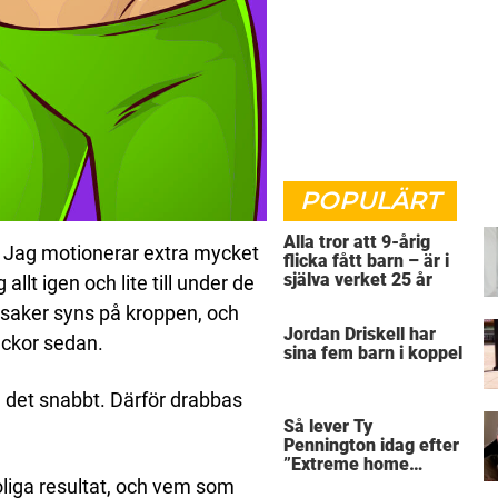
POPULÄRT
Alla tror att 9-årig
r. Jag motionerar extra mycket
flicka fått barn – är i
själva verket 25 år
llt igen och lite till under de
dsaker syns på kroppen, och
Jordan Driskell har
veckor sedan.
sina fem barn i koppel
ed det snabbt. Därför drabbas
Så lever Ty
Pennington idag efter
”Extreme home
makeover”
liga resultat, och vem som