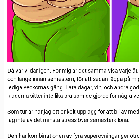
Då var vi där igen. För mig är det samma visa varje å
och länge innan semestern, för att sedan lägga på mig a
lediga veckornas gång. Lata dagar, vin, och andra go
kläderna sitter inte lika bra som de gjorde för några 
Som tur är har jag ett enkelt upplägg för att bli av m
jag inte av det minsta stress över semesterkilona.
Den här kombinationen av fyra superövningar ger otro