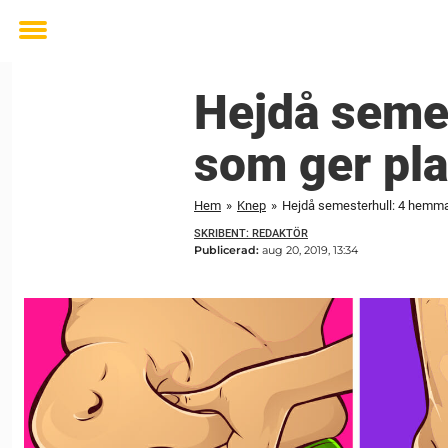
Toggle
menu
Hejdå seme
som ger pl
Hem
»
Knep
»
Hejdå semesterhull: 4 hemma
SKRIBENT: REDAKTÖR
Publicerad:
aug 20, 2019, 13:34