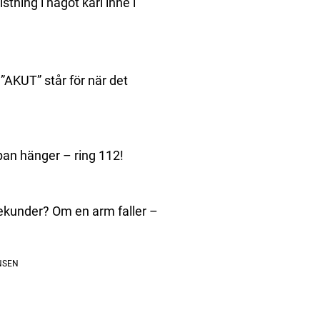
istning i något kärl inne i
 ”AKUT” står för när det
an hänger – ring 112!
sekunder? Om en arm faller –