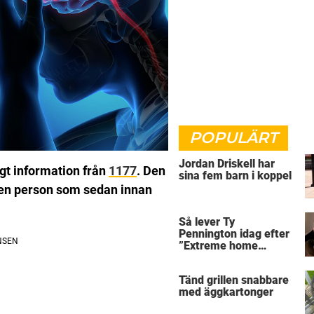
POPULÄRT
Jordan Driskell har
igt information från
1177
. Den
sina fem barn i koppel
 en person som sedan innan
Så lever Ty
Pennington idag efter
”Extreme home
makeover”
Tänd grillen snabbare
med äggkartonger