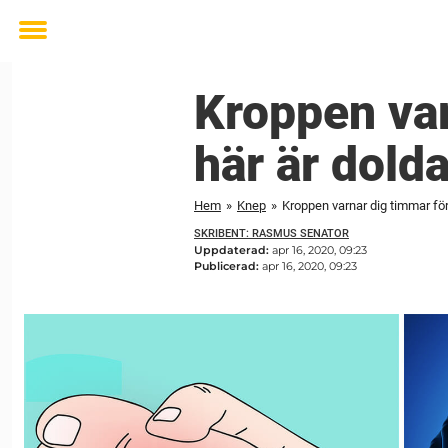
Toggle
menu
Kroppen var
här är dolda
Hem
»
Knep
»
Kroppen varnar dig timmar för
SKRIBENT: RASMUS SENATOR
Uppdaterad:
apr 16, 2020, 09:23
Publicerad:
apr 16, 2020, 09:23