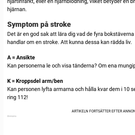
hjärtinfarkt, eller en hjärnblödning, vilket betyder en br
hjärnan.
Symptom på stroke
Det är en god sak att lära dig vad de fyra bokstäverna
handlar om en stroke. Att kunna dessa kan rädda liv.
A = Ansikte
Kan personerna le och visa tänderna? Om ena mungip
K = Kroppsdel arm/ben
Kan personen lyfta armarna och hålla kvar dem i 10 
ring 112!