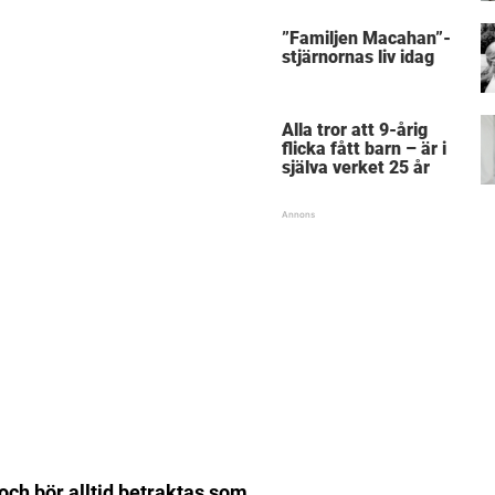
”Familjen Macahan”-
stjärnornas liv idag
Alla tror att 9-årig
flicka fått barn – är i
själva verket 25 år
 och bör alltid betraktas som