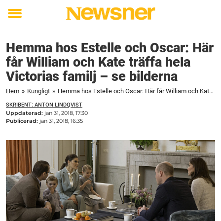
Toggle
menu
Hemma hos Estelle och Oscar: Här
får William och Kate träffa hela
Victorias familj – se bilderna
Hem
»
Kungligt
»
Hemma hos Estelle och Oscar: Här får William och Kate träffa hela Victorias familj – se bilderna
SKRIBENT: ANTON LINDQVIST
Uppdaterad:
jan 31, 2018, 17:30
Publicerad:
jan 31, 2018, 16:35