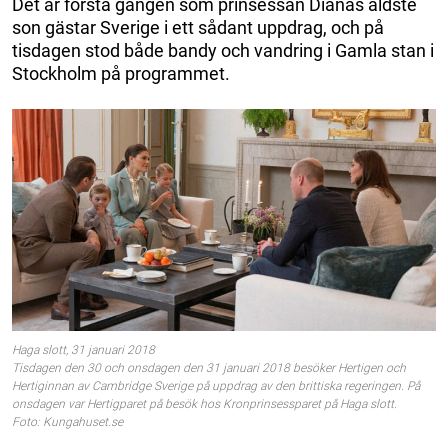
Det är första gången som prinsessan Dianas äldste
son gästar Sverige i ett sådant uppdrag, och på
tisdagen stod både bandy och vandring i Gamla stan i
Stockholm på programmet.
Haga slott, 31 januari 2018
Tisdagen den 30 och onsdagen den 31 januari 2018 besöker Hertigen och
Hertiginnan av Cambridge Sverige på uppdrag av den brittiska regeringen. På
onsdagen var Hertigparet på besök hos Kronprinsessparet på Haga slott.
Foto: Kungahuset.se