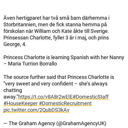
Även hertigparet har två små barn därhemma i
Storbritannien, men de fick stanna hemma på
förskolan när William och Kate åkte till Sverige.
Prinsessan Charlotte, fyller 3 år i maj, och prins
George, 4.
Princess Charlotte is learning Spanish with her Nanny
– Maria Turrion Borrallo
The source further said that Princess Charlotte is
“very sweet and very confident – she’s always
chatting
away.”
https://t.co/v8A8r2wEIE
#DomesticStaff
#HouseKeeper
#DomesticRecruitment
pic.twitter.com/2QubDS3kAv
— The Graham Agency (@GrahamAgencyUK)