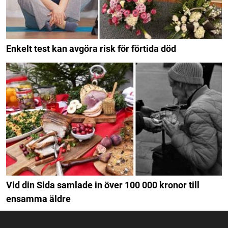
Enkelt test kan avgöra risk för förtida död
Vid din Sida samlade in över 100 000 kronor till
ensamma äldre