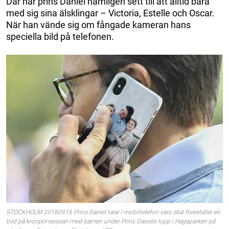
Där har prins Daniel nämligen sett till att alltid bära
med sig sina älsklingar – Victoria, Estelle och Oscar.
När han vände sig om fångade kameran hans
speciella bild på telefonen.
STOCKHOLM 20180916 Prins Daniel talar i mobiltelefon vars skal föreställer en
bild på kronprinsessan med barnen under Prins Daniels lopp i Hagaparken på