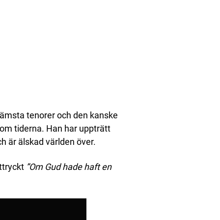
rämsta tenorer och den kanske
om tiderna. Han har uppträtt
h är älskad världen över.
ttryckt
”Om Gud hade haft en