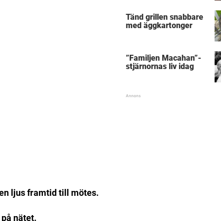
makeover”
Tänd grillen snabbare
med äggkartonger
”Familjen Macahan”-
stjärnornas liv idag
en ljus framtid till mötes.
på nätet.