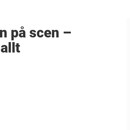
rn på scen –
allt