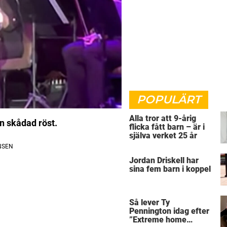
POPULÄRT
Alla tror att 9-årig
an skådad röst.
flicka fått barn – är i
själva verket 25 år
Jordan Driskell har
sina fem barn i koppel
Så lever Ty
Pennington idag efter
”Extreme home