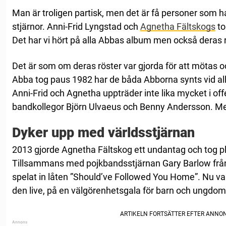
Man är troligen partisk, men det är få personer som h
stjärnor. Anni-Frid Lyngstad och
Agnetha Fältskogs
to
Det har vi hört på alla Abbas album men också deras r
Det är som om deras röster var gjorda för att mötas 
Abba tog paus 1982 har de båda Abborna synts vid allt f
Anni-Frid och Agnetha uppträder inte lika mycket i of
bandkollegor Björn Ulvaeus och Benny Andersson. Me
Dyker upp med världsstjärnan
2013 gjorde Agnetha Fältskog ett undantag och tog plat
Tillsammans med pojkbandsstjärnan Gary Barlow frå
spelat in låten ”Should’ve Followed You Home”. Nu va
den live, på en välgörenhetsgala för barn och ungdom