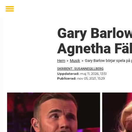
Toggle
menu
Gary Barlow
Agnetha Fä
Hem
»
Musik
»
Gary Barlow börjar spela på
SKRIBENT: SUSANNEGILLBERG
Uppdaterad:
maj 11, 2026, 13:51
Publicerad:
nov 05, 2021, 15:29