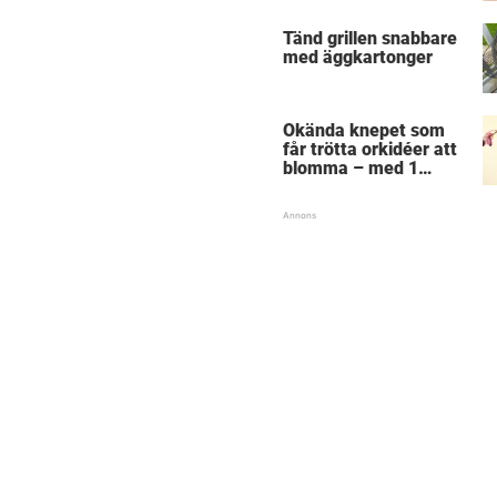
Tänd grillen snabbare
med äggkartonger
Okända knepet som
får trötta orkidéer att
blomma – med 1
ingrediens från köket