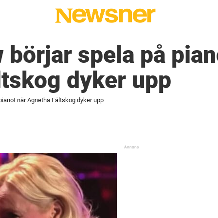
 börjar spela på pian
ltskog dyker upp
 pianot när Agnetha Fältskog dyker upp