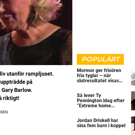
POPULÄRT
Mormor ger frisören
liv utanför rampljuset.
fria tyglar – när
slutresultatet visas
 uppträdde på
skriker alla rakt ut
 Gary Barlow.
Så lever Ty
riktigt!
Pennington idag efter
”Extreme home
makeover”
Jordan Driskell har
sina fem barn i koppel