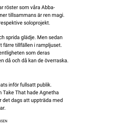
ar röster som våra Abba-
ner tillsammans är ren magi.
espektive soloprojekt.
och sprida glädje. Men sedan
ärre tillfällen i rampljuset.
fentligheten som deras
n då och då kan de överraska.
s inför fullsatt publik.
n Take That hade Agnetha
r det dags att uppträda med
ar.