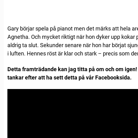
Gary börjar spela på pianot men det märks att hela ar
Agnetha. Och mycket riktigt när hon dyker upp kokar p
aldrig ta slut. Sekunder senare när hon har börjat sj
i luften. Hennes röst är klar och stark – precis som d
Detta framträdande kan jag titta på om och om igen!
tankar efter att ha sett detta på vår Facebooksida.