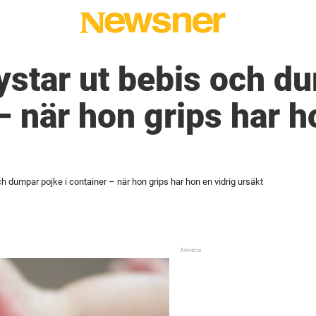
ystar ut bebis och d
– när hon grips har h
ch dumpar pojke i container – när hon grips har hon en vidrig ursäkt