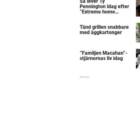
Så lever Ty
Pennington idag efter
”Extreme home
makeover”
Tänd grillen snabbare
med äggkartonger
”Familjen Macahan”-
stjärnornas liv idag