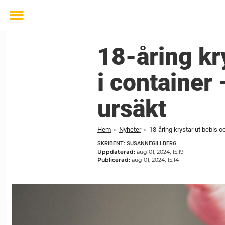
Toggle
menu
18-åring kr
i container 
ursäkt
Hem
»
Nyheter
»
18-åring krystar ut bebis o
SKRIBENT: SUSANNEGILLBERG
Uppdaterad:
aug 01, 2024, 15:19
Publicerad:
aug 01, 2024, 15:14