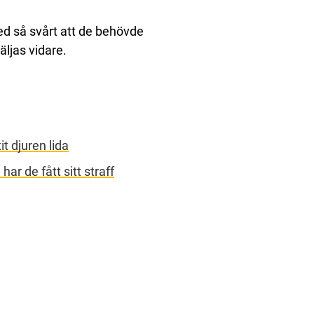
led så svårt att de behövde
äljas vidare.
it djuren lida
r de fått sitt straff