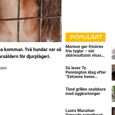
POPULÄRT
Mormor ger frisören
iruna kommun. Två hundar var så
fria tyglar – när
slutresultatet visas
årsåldern
för djurplågeri.
skriker alla rakt ut
Så lever Ty
Pennington idag efter
”Extreme home
makeover”
Tänd grillen snabbare
med äggkartonger
Laura Macahan
lämnade rampljuset