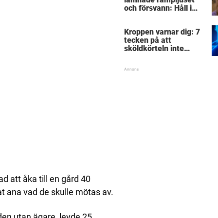
och försvann: Håll i
hatten och se hur hon
ser ut i dag, 41 år
Kroppen varnar dig: 7
senare
tecken på att
sköldkörteln inte
fungerar – har du koll
på signalerna?
d att åka till en gård 40
at ana vad de skulle mötas av.
rden utan ägare, levde 25