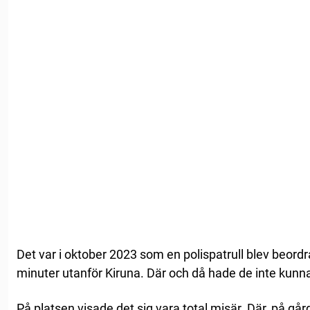
Det var i oktober 2023 som en polispatrull blev beordra
minuter utanför Kiruna. Där och då hade de inte kunn
På platsen visade det sig vara total misär. Där, på gå