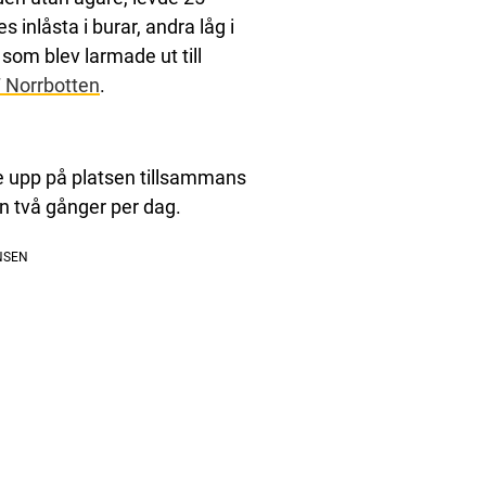
s inlåsta i burar, andra låg i
r som blev larmade ut till
 Norrbotten
.
e upp på platsen tillsammans
yn två gånger per dag.