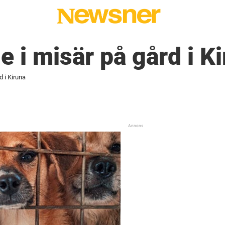
e i misär på gård i K
d i Kiruna