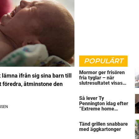
POPULÄRT
Mormor ger frisören
 lämna ifrån sig sina barn till
fria tyglar – när
slutresultatet visas
t föredra, åtminstone den
skriker alla rakt ut
Så lever Ty
Pennington idag efter
”Extreme home
makeover”
Tänd grillen snabbare
med äggkartonger