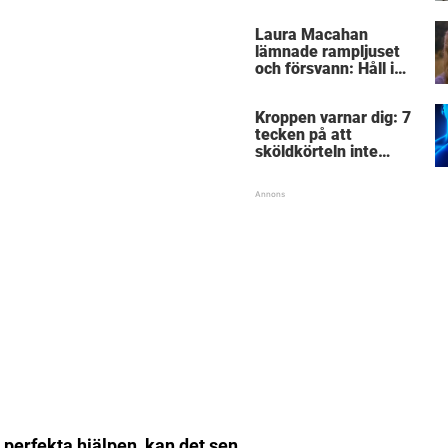
Laura Macahan
lämnade rampljuset
och försvann: Håll i
hatten och se hur hon
ser ut i dag, 41 år
Kroppen varnar dig: 7
senare
tecken på att
sköldkörteln inte
fungerar – har du koll
på signalerna?
perfekta hjälpen, kan det sen