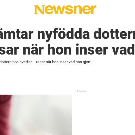
tar nyfödda dotter
sar när hon inser vad
tern hos svärfar – rasar när hon inser vad han gjort