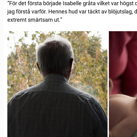
”För det första började Isabelle gråta vilket var högs
jag förstå varför. Hennes hud var täckt av blöjutslag, 
extremt smärtsam ut.”