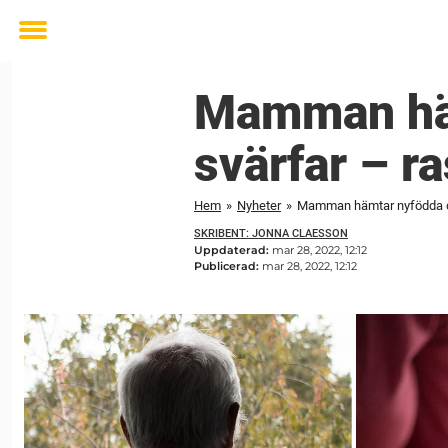
Toggle
menu
Mamman häm
svärfar – ra
Hem
»
Nyheter
»
Mamman hämtar nyfödda dot
SKRIBENT: JONNA CLAESSON
Uppdaterad:
mar 28, 2022, 12:12
Publicerad:
mar 28, 2022, 12:12