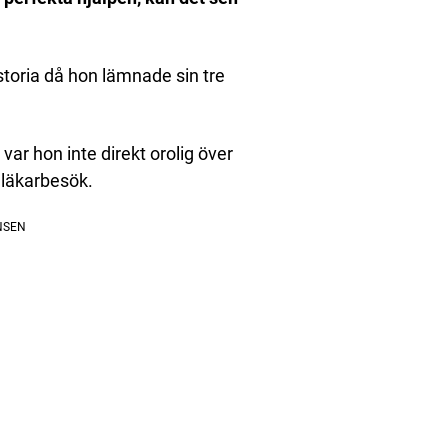
toria då hon lämnade sin tre
ar hon inte direkt orolig över
t läkarbesök.