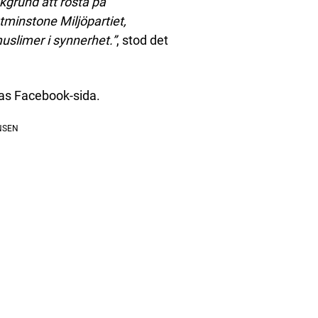
kgrund att rösta på
åtminstone Miljöpartiet,
uslimer i synnerhet.”
, stod det
nas Facebook-sida.