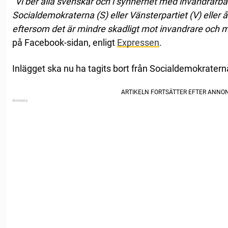
”Vi ber alla svenskar och i synnerhet med invandrarba
Socialdemokraterna (S) eller Vänsterpartiet (V) eller 
eftersom det är mindre skadligt mot invandrare och m
på Facebook-sidan, enligt
Expressen
.
Inlägget ska nu ha tagits bort från Socialdemokrater