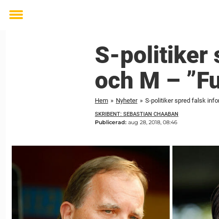
Toggle
menu
S-politiker
och M – ”Fu
Hem
»
Nyheter
»
S-politiker spred falsk in
SKRIBENT: SEBASTIAN CHAABAN
Publicerad:
aug 28, 2018, 08:46