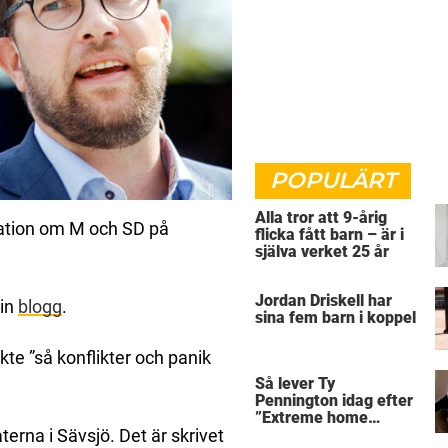
POPULÄRT
Alla tror att 9-årig
rmation om M och SD på
flicka fått barn – är i
själva verket 25 år
Jordan Driskell har
sin
blogg
.
sina fem barn i koppel
kte ”så konflikter och panik
Så lever Ty
Pennington idag efter
”Extreme home
makeover”
rna i Sävsjö. Det är skrivet