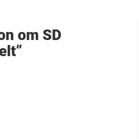
tion om SD
elt”