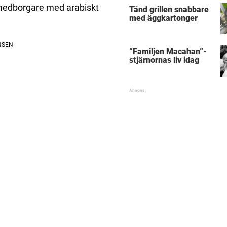
a medborgare med arabiskt
Tänd grillen snabbare
med äggkartonger
”Familjen Macahan”-
stjärnornas liv idag