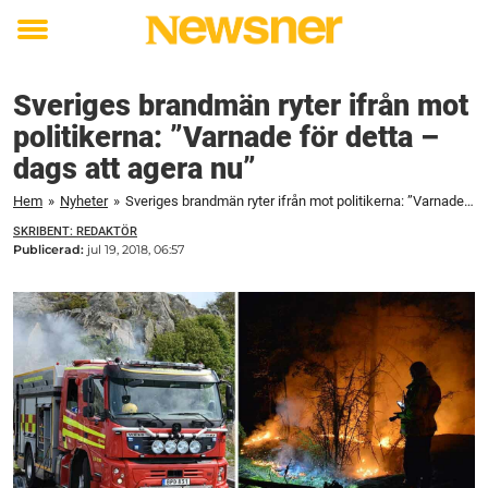
Toggle
menu
Sveriges brandmän ryter ifrån mot
politikerna: ”Varnade för detta –
dags att agera nu”
Hem
»
Nyheter
»
Sveriges brandmän ryter ifrån mot politikerna: ”Varnade för detta – dags att agera nu”
SKRIBENT: REDAKTÖR
Publicerad:
jul 19, 2018, 06:57