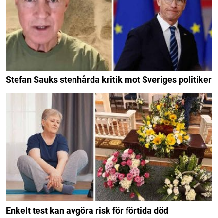
Stefan Sauks stenhårda kritik mot Sveriges politiker
Enkelt test kan avgöra risk för förtida död