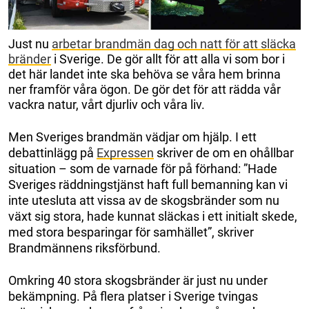
Just nu
arbetar brandmän dag och natt för att släcka
bränder
i Sverige. De gör allt för att alla vi som bor i
det här landet inte ska behöva se våra hem brinna
ner framför våra ögon. De gör det för att rädda vår
vackra natur, vårt djurliv och våra liv.
Men Sveriges brandmän vädjar om hjälp. I ett
debattinlägg på
Expressen
skriver de om en ohållbar
situation – som de varnade för på förhand: ”Hade
Sveriges räddningstjänst haft full bemanning kan vi
inte utesluta att vissa av de skogsbränder som nu
växt sig stora, hade kunnat släckas i ett initialt skede,
med stora besparingar för samhället”, skriver
Brandmännens riksförbund.
Omkring 40 stora skogsbränder är just nu under
bekämpning. På flera platser i Sverige tvingas