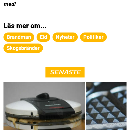
med!
Läs mer om...
Brandman
Eld
Nyheter
Politiker
Skogsbränder
SENASTE