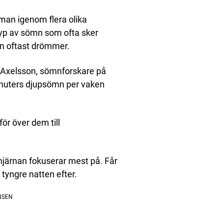
 man igenom flera olika
 typ av sömn som ofta sker
an oftast drömmer.
 Axelsson, sömnforskare på
minuters djupsömn per vaken
ör över dem till
 hjärnan fokuserar mest på. Får
 tyngre natten efter.