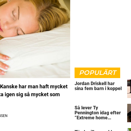
POPULÄRT
Jordan Driskell har
ar. Kanske har man haft mycket
sina fem barn i koppel
h ta igen sig så mycket som
Så lever Ty
Pennington idag efter
”Extreme home
makeover”