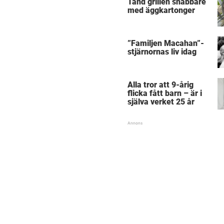
Tänd grillen snabbare
med äggkartonger
”Familjen Macahan”-
stjärnornas liv idag
Alla tror att 9-årig
flicka fått barn – är i
själva verket 25 år