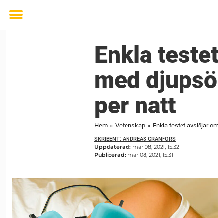
Toggle
menu
Enkla testet
med djupsö
per natt
Hem
»
Vetenskap
»
Enkla testet avslöjar o
SKRIBENT: ANDREAS GRANFORS
Uppdaterad:
mar 08, 2021, 15:32
Publicerad:
mar 08, 2021, 15:31