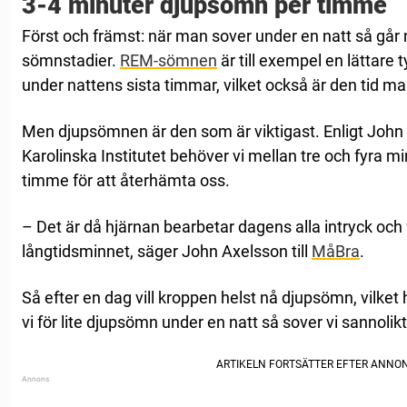
3-4 minuter djupsömn per timme
Först och främst: när man sover under en natt så går
sömnstadier.
REM-sömnen
är till exempel en lättare
under nattens sista timmar, vilket också är den tid m
Men djupsömnen är den som är viktigast. Enligt John
Karolinska Institutet behöver vi mellan tre och fyra 
timme för att återhämta oss.
– Det är då hjärnan bearbetar dagens alla intryck och f
långtidsminnet, säger John Axelsson till
MåBra
.
Så efter en dag vill kroppen helst nå djupsömn, vilket
vi för lite djupsömn under en natt så sover vi sannolikt