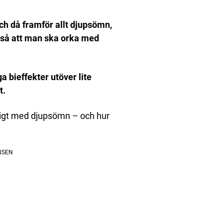
och då framför allt djupsömn,
 så att man ska orka med
a bieffekter utöver lite
t.
ckligt med djupsömn – och hur