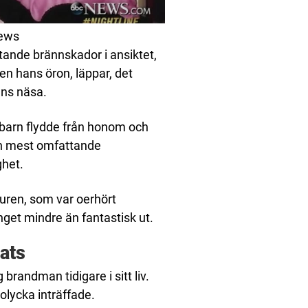
News
ttande brännskador i ansiktet,
n hans öron, läppar, det
ns näsa.
 barn flydde från honom och
en mest omfattande
ghet.
uren, som var oerhört
nget mindre än fantastisk ut.
ats
 brandman tidigare i sitt liv.
lycka inträffade.