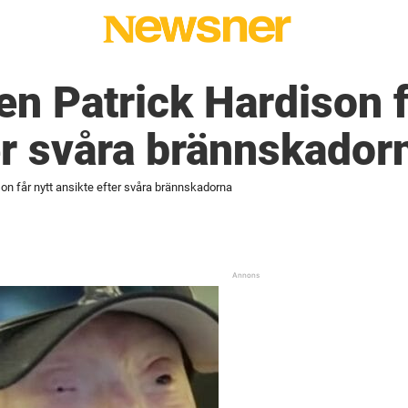
 Patrick Hardison f
er svåra brännskador
n får nytt ansikte efter svåra brännskadorna