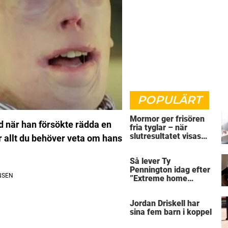
POPULÄRT
Mormor ger frisören
d när han försökte rädda en
fria tyglar – när
slutresultatet visas
r allt du behöver veta om hans
skriker alla rakt ut
Så lever Ty
Pennington idag efter
”Extreme home
makeover”
Jordan Driskell har
sina fem barn i koppel