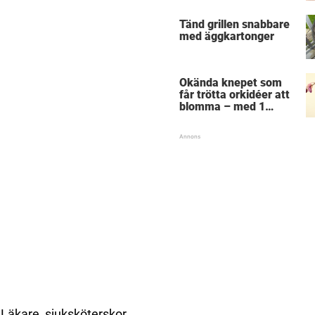
Tänd grillen snabbare
med äggkartonger
Okända knepet som
får trötta orkidéer att
blomma – med 1
ingrediens från köket
Läkare, sjuksköterskor,