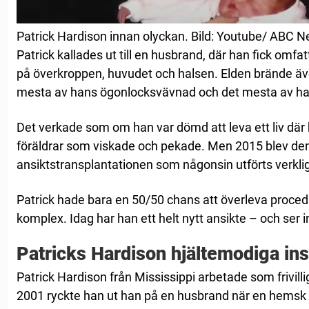
Patrick Hardison innan olyckan. Bild: Youtube/ ABC 
Patrick kallades ut till en husbrand, där han fick omfa
på överkroppen, huvudet och halsen. Elden brände äve
mesta av hans ögonlocksvävnad och det mesta av ha
Det verkade som om han var dömd att leva ett liv där
föräldrar som viskade och pekade. Men 2015 blev d
ansiktstransplantationen som någonsin utförts verkli
Patrick hade bara en 50/50 chans att överleva proced
komplex. Idag har han ett helt nytt ansikte – och ser i
Patricks Hardison hjältemodiga ins
Patrick Hardison från Mississippi arbetade som frivillig
2001 ryckte han ut han på en husbrand när en hemsk o