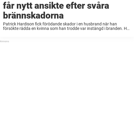
får nytt ansikte efter svåra
brännskadorna
Patrick Hardison fick förödande skador i en husbrand när han
försökte rädda en kvinna som han trodde var instängd i branden. Här
är allt du behöver veta om hans otroliga historia – och hur Patrick ...