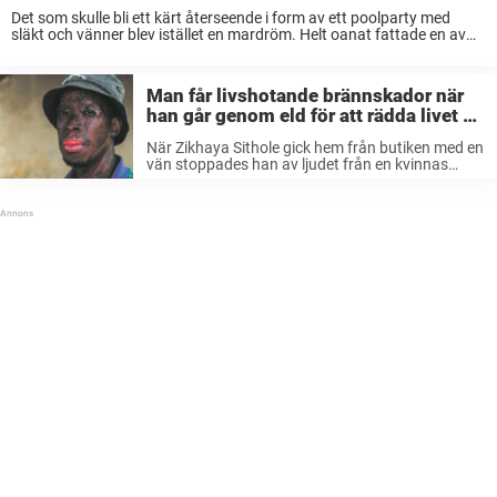
Det som skulle bli ett kärt återseende i form av ett poolparty med
släkt och vänner blev istället en mardröm. Helt oanat fattade en av
grillens tillhörande gastuber eld, och brännskadade 10-åriga Isla som
var ...
Man får livshotande brännskador när
han går genom eld för att rädda livet på
2 bebisar – låt oss tacka honom
När Zikhaya Sithole gick hem från butiken med en
vän stoppades han av ljudet från en kvinnas
panikslagna skrik. 38-åringen från Orange Farm
– en liten stad söder om Johannesburg,
Sydafrika, sprang mot ljudet av ...