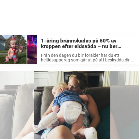
1-åring brännskadas på 60% av
kroppen efter eldsvåda – nu ber
mamman alla att hålla tummarna för
Från den dagen du blir förälder har du ett
bebisen
heltidsuppdrag som går ut på att beskydda dina
barn. Så fort barnen inte är inom räckhåll så
finns en oro som pyr i kroppen. Men hur ...