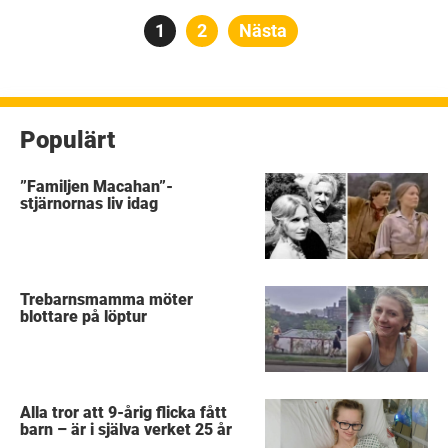
Sidnumrering
Sida
1
Sida
2
Nästa
för
inlägg
Populärt
”Familjen Macahan”-
stjärnornas liv idag
Trebarnsmamma möter
blottare på löptur
Alla tror att 9-årig flicka fått
barn – är i själva verket 25 år