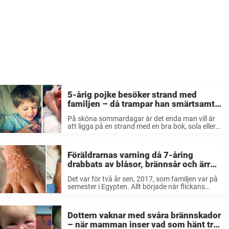
5-årig pojke besöker strand med
familjen – då trampar han smärtsamt
fel och får svåra brännskador
På sköna sommardagar är det enda man vill är
att ligga på en strand med en bra bok, sola eller
ta ett dop i kallt vatten. Det var säkerligen också
den planen som Oliver Briggs ...
Föräldrarnas varning då 7-åring
drabbats av blåsor, brännsår och ärr
efter familjesemestern
Det var för två år sen, 2017, som familjen var på
semester i Egypten. Allt började när flickans
mamma, 43-åriga Sylvia Gulliver, fick föras akut
till sjukhus då hon drabbats av
gallblåseinflammation. Hon fick tillbringa ...
Dottern vaknar med svåra brännskador
– när mamman inser vad som hänt tror