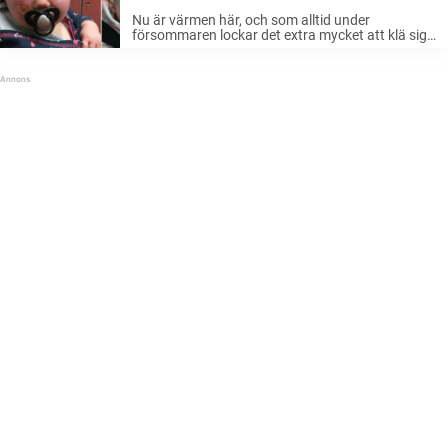
hon inte sina ögon
Nu är värmen här, och som alltid under
försommaren lockar det extra mycket att klä sig
lätt och gå ut i solen för att få lite färg. Men som
alla vet, gäller det att vara ...