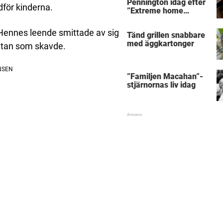
Pennington idag efter
dför kinderna.
”Extreme home
makeover”
 Hennes leende smittade av sig
Tänd grillen snabbare
med äggkartonger
 ytan som skavde.
”Familjen Macahan”-
stjärnornas liv idag