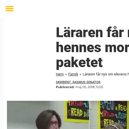
Toggle
menu
Läraren får
hennes morm
paketet
Hem
»
Familj
»
Läraren får nys om elevens h
SKRIBENT: RASMUS SENATOR
Publicerad:
maj 05, 2018, 12:05