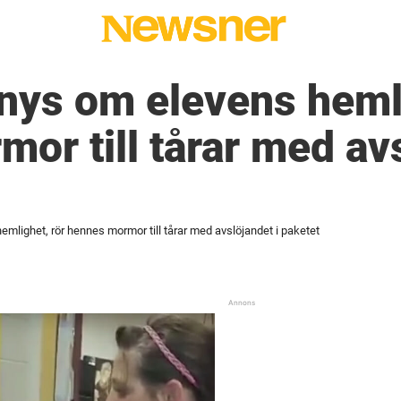
 nys om elevens heml
or till tårar med avs
emlighet, rör hennes mormor till tårar med avslöjandet i paketet