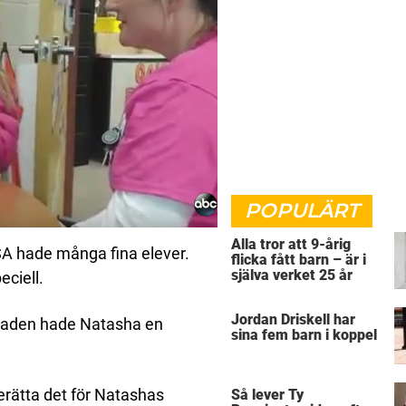
POPULÄRT
Alla tror att 9-årig
SA hade många fina elever.
flicka fått barn – är i
själva verket 25 år
eciell.
Jordan Driskell har
saden hade Natasha en
sina fem barn i koppel
 berätta det för Natashas
Så lever Ty