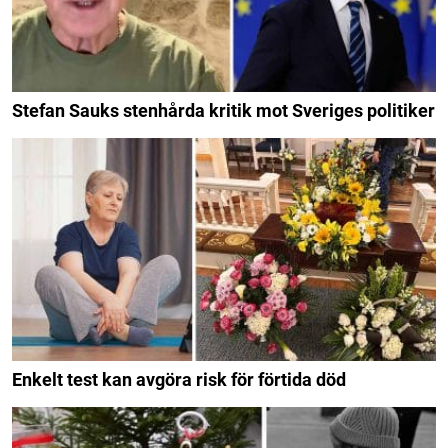
Stefan Sauks stenhårda kritik mot Sveriges politiker
Enkelt test kan avgöra risk för förtida död