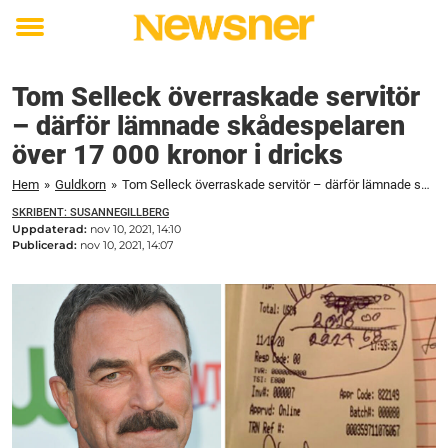
Toggle
menu
Tom Selleck överraskade servitör
– därför lämnade skådespelaren
över 17 000 kronor i dricks
Hem
»
Guldkorn
»
Tom Selleck överraskade servitör – därför lämnade skådespelaren över 17 000 kronor i dricks
SKRIBENT: SUSANNEGILLBERG
Uppdaterad:
nov 10, 2021, 14:10
Publicerad:
nov 10, 2021, 14:07