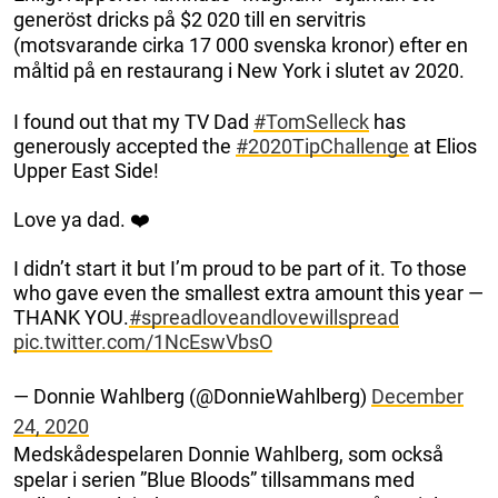
generöst dricks på $2 020 till en servitris
(motsvarande cirka 17 000 svenska kronor) efter en
måltid på en restaurang i New York i slutet av 2020.
I found out that my TV Dad
#TomSelleck
has
generously accepted the
#2020TipChallenge
at Elios
Upper East Side!
Love ya dad. ❤️
I didn’t start it but I’m proud to be part of it. To those
who gave even the smallest extra amount this year —
THANK YOU.
#spreadloveandlovewillspread
pic.twitter.com/1NcEswVbsO
— Donnie Wahlberg (@DonnieWahlberg)
December
24, 2020
Medskådespelaren Donnie Wahlberg, som också
spelar i serien ”Blue Bloods” tillsammans med