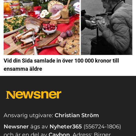
Vid din Sida samlade in över 100 000 kronor till
ensamma äldre
Ansvarig utgivare:
Christian Ström
Newsner
ägs av
Nyheter365
(556724-1806)
och är en del av
Caybon
.
Adress: Birger