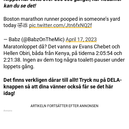
kan du se det!
Boston marathon runner pooped in someone’s yard
today 🤣💩
pic.twitter.com/Jtn6fxNQ2f
— Babz (@BabzOnTheMic)
April 17, 2023
Maratonloppet då? Det vanns av Evans Chebet och
Hellen Obiri, båda från Kenya, på tiderna 2:05:54 och
2:21:38. Ingen av dem tog några toalett-pauser under
loppets gång.
Det finns verkligen dårar till allt! Tryck nu på DELA-
knappen så att dina vänner också får se det här
idag!