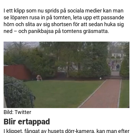
I ett klipp som nu sprids på sociala medier kan man
se löparen rusa in på tomten, leta upp ett passande
hörn och slita av sig shortsen för att sedan huka sig
ned – och panikbajsa på tomtens gräsmatta.
Bild: Twitter
Blir ertappad
I klippet, fångat av husets dörr-kamera, kan man efter