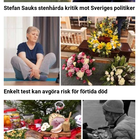
Stefan Sauks stenhårda kritik mot Sveriges politiker
Enkelt test kan avgöra risk för förtida död