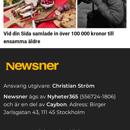
Vid din Sida samlade in över 100 000 kronor till
ensamma äldre
Ansvarig utgivare:
Christian Ström
Newsner
ägs av
Nyheter365
(556724-1806)
och är en del av
Caybon
.
Adress: Birger
Jarlsgatan 43, 111 45 Stockholm