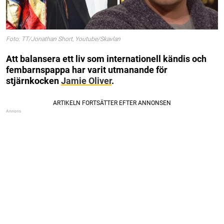
Foto: TT/Jonathan Short, Youtube/Skavlan
Att balansera ett liv som internationell kändis och
fembarnspappa har varit utmanande för
stjärnkocken
Jamie Oliver
.