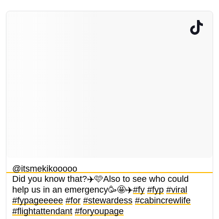
@itsmekikooooo
Did you know that?✈️🩷Also to see who could
help us in an emergency🥳🤩✈️
#fy
#fyp
#viral
#fypageeeee
#for
#stewardess
#cabincrewlife
#flightattendant
#foryoupage