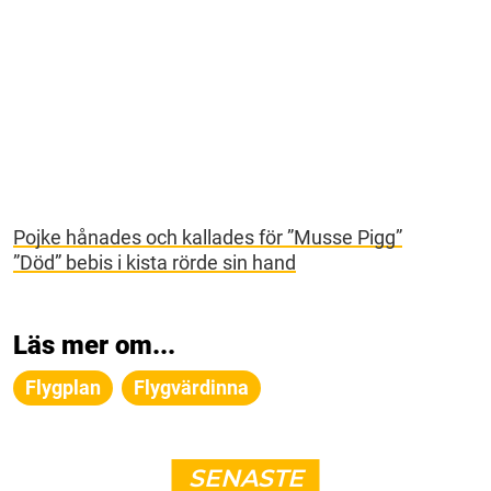
Pojke hånades och kallades för ”Musse Pigg”
”Död” bebis i kista rörde sin hand
Läs mer om...
Flygplan
Flygvärdinna
SENASTE