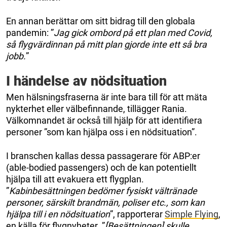
En annan berättar om sitt bidrag till den globala
pandemin: ”
Jag gick ombord på ett plan med Covid,
så flygvärdinnan på mitt plan gjorde inte ett så bra
jobb.
”
I händelse av nödsituation
Men hälsningsfraserna är inte bara till för att mäta
nykterhet eller välbefinnande, tillägger Rania.
Välkomnandet är också till hjälp för att identifiera
personer ”som kan hjälpa oss i en nödsituation”.
I branschen kallas dessa passagerare för ABP:er
(able-bodied passengers) och de kan potentiellt
hjälpa till att evakuera ett flygplan.
”
Kabinbesättningen bedömer fysiskt vältränade
personer, särskilt brandmän, poliser etc., som kan
hjälpa till i en nödsituation
”, rapporterar
Simple Flying
,
en källa för flygnyheter. ”
[Besättningen] skulle