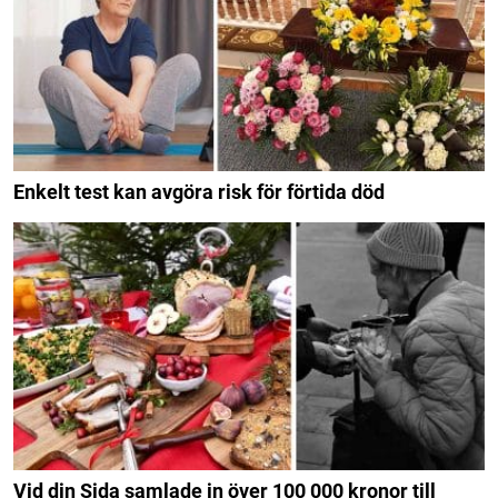
Enkelt test kan avgöra risk för förtida död
Vid din Sida samlade in över 100 000 kronor till