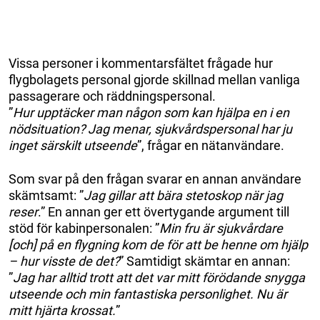
Vissa personer i kommentarsfältet frågade hur
flygbolagets personal gjorde skillnad mellan vanliga
passagerare och räddningspersonal.
”
Hur upptäcker man någon som kan hjälpa en i en
nödsituation? Jag menar, sjukvårdspersonal har ju
inget särskilt utseende
”, frågar en nätanvändare.
Som svar på den frågan svarar en annan användare
skämtsamt: ”
Jag gillar att bära stetoskop när jag
reser
.” En annan ger ett övertygande argument till
stöd för kabinpersonalen: ”
Min fru är sjukvårdare
[och] på en flygning kom de för att be henne om hjälp
– hur visste de det?
” Samtidigt skämtar en annan:
”
Jag har alltid trott att det var mitt förödande snygga
utseende och min fantastiska personlighet. Nu är
mitt hjärta krossat.
”