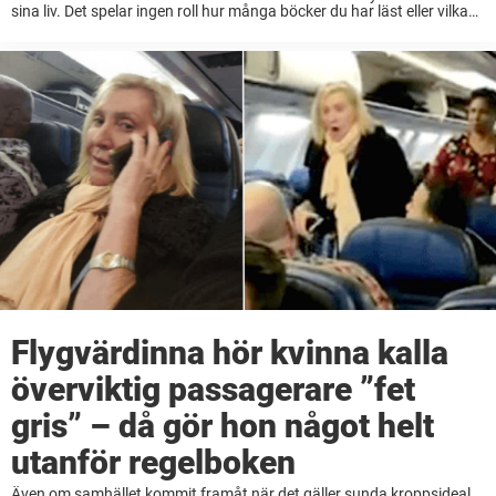
sina liv. Det spelar ingen roll hur många böcker du har läst eller vilka
föräldrakurser du har gått. Ingenting kan förbereda dig ...
Flygvärdinna hör kvinna kalla
överviktig passagerare ”fet
gris” – då gör hon något helt
utanför regelboken
Även om samhället kommit framåt när det gäller sunda kroppsideal