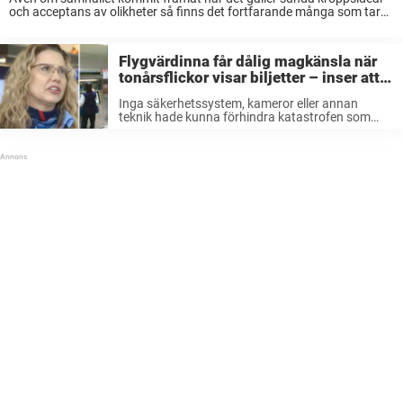
och acceptans av olikheter så finns det fortfarande många som tar
sig friheten att öppet håna andras utseende. Den här amerikanska
kvinnan som filmades på ...
Flygvärdinna får dålig magkänsla när
tonårsflickor visar biljetter – inser att
de är i livsfara och släpper allt
Inga säkerhetssystem, kameror eller annan
teknik hade kunna förhindra katastrofen som
höll på att hända på flygplatsen den där dagen i
augusti. Hade det inte varit för en flygvärdinnas
magkänsla och mod att agera efter ...