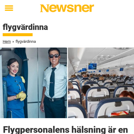
Toggle
menu
flygvärdinna
Hem
»
flygvärdinna
Flygpersonalens hälsning är en