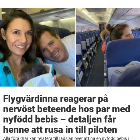
Flygvärdinna reagerar på
nervöst beteende hos par med
nyfödd bebis – detaljen får
henne att rusa in till piloten
Alla föräldrar kan relatera till rädslan över att ha en nyfödd bebis i