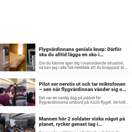
Flygvärdinnans geniala knep: Därför
ska du alltid lägga en sko i
kassaskåpet på hotellet
Om du känner igen dig i ovanstående situation,
så kan jag i alla fall meddela att du knappast är
ensam. De flesta av oss har någon gång upplevt
den där stressen när man ska lämna ...
Pilot ser nervös ut och tar mikrofonen
– sen när flygvärdinnan vänder sig om
är inte ett öga torrt
Det var en vanlig dag på jobbet för
flygvärdinnorna ombord på A320-flyget. De höll
på att servera passagerarna precis som de alltid
brukar göra. Och just då hade de nog ingen aning
om att det ...
Mannen hör 2 soldater viska något på
planet, rycker genast tag i
flygvärdinnan när hon plötsligt börjar