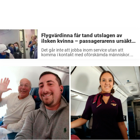
Flygvärdinna får tand utslagen av
ilsken kvinna – passagerarens ursäkt
får nätet att koka
Det går inte att jobba inom service utan att
komma i kontakt med oförskämda människor.
Mycket elakt som folk säger går att skaka av sig,
men det finns gränser. Efter uppståndelsen kring
det som hände ...