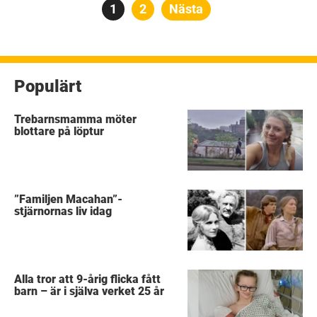
Sidnumrering
Sida
1
Sida
2
Nästa
för
inlägg
Populärt
Trebarnsmamma möter
blottare på löptur
”Familjen Macahan”-
stjärnornas liv idag
Alla tror att 9-årig flicka fått
barn – är i själva verket 25 år