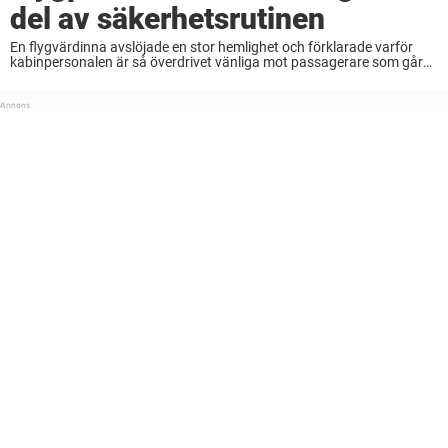
del av säkerhetsrutinen
En flygvärdinna avslöjade en stor hemlighet och förklarade varför
kabinpersonalen är så överdrivet vänliga mot passagerare som går
ombord på ett plan. Fortsätt läsa för att lära dig den verkliga
anledningen till varför flygvärdinnor hälsar ...