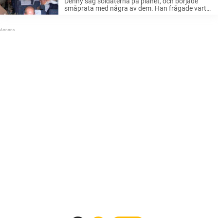
Denny såg soldaterna på planet, och började
gråta
småprata med några av dem. Han frågade vart
de var på väg, och fick höra att de skulle till
militärbasen i kanadensiska Petawawa för två
veckors träning och ...