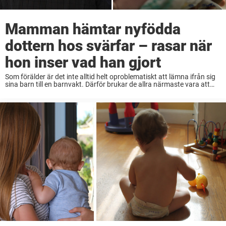
Mamman hämtar nyfödda
dottern hos svärfar – rasar när
hon inser vad han gjort
Som förälder är det inte alltid helt oproblematiskt att lämna ifrån sig
sina barn till en barnvakt. Därför brukar de allra närmaste vara att
föredra, åtminstone den första tiden. Men även om man kanske tror
...