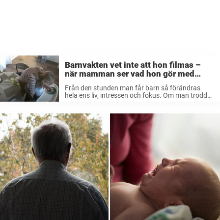
Barnvakten vet inte att hon filmas –
när mamman ser vad hon gör med
sonen går topplocket: ”Jag ville..”
Från den stunden man får barn så förändras
hela ens liv, intressen och fokus. Om man trodde
att man upplevt oro innan så är det ingenting
jämfört med vad man känner när man har ansvar
...