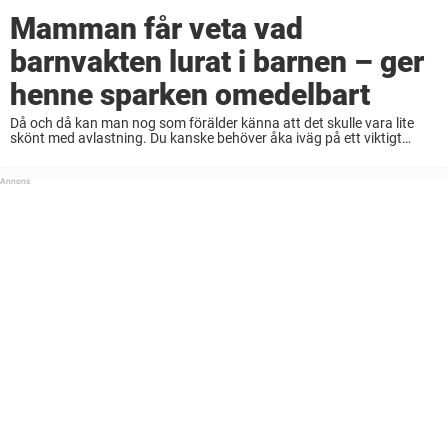
Mamman får veta vad
barnvakten lurat i barnen – ger
henne sparken omedelbart
Då och då kan man nog som förälder känna att det skulle vara lite
skönt med avlastning. Du kanske behöver åka iväg på ett viktigt
läkarbesök, eller passa på att storhandla utan ett gråtande barn. ...