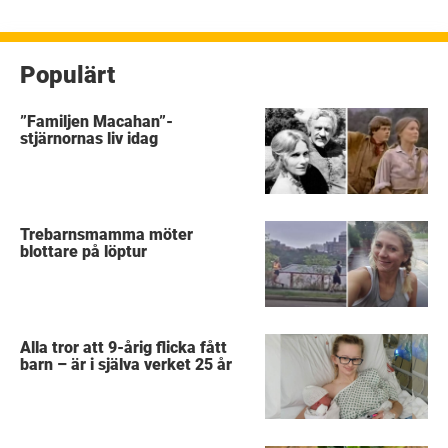
inlägg
Populärt
”Familjen Macahan”-
stjärnornas liv idag
Trebarnsmamma möter
blottare på löptur
Alla tror att 9-årig flicka fått
barn – är i själva verket 25 år