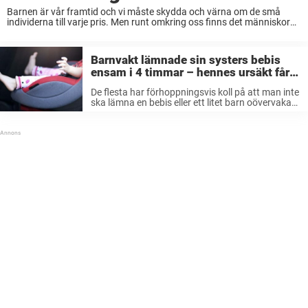
Barnen är vår framtid och vi måste skydda och värna om de små
individerna till varje pris. Men runt omkring oss finns det människor
som inte är snälla mot de små liven. Ibland kan det ...
Barnvakt lämnade sin systers bebis
ensam i 4 timmar – hennes ursäkt får
nätet att koka
De flesta har förhoppningsvis koll på att man inte
ska lämna en bebis eller ett litet barn oövervakat.
Alla som någon gång varit med om att en olycka
inträffat när man vänt ryggen till en ...