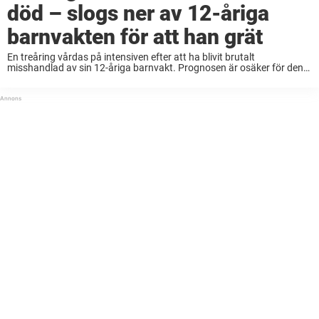
död – slogs ner av 12-åriga
barnvakten för att han grät
En treåring vårdas på intensiven efter att ha blivit brutalt
misshandlad av sin 12-åriga barnvakt. Prognosen är osäker för den
lilla pojken. Noah Brown, 3, från Indianan, USA, beskrivs som en glad
och snäll pojke ...