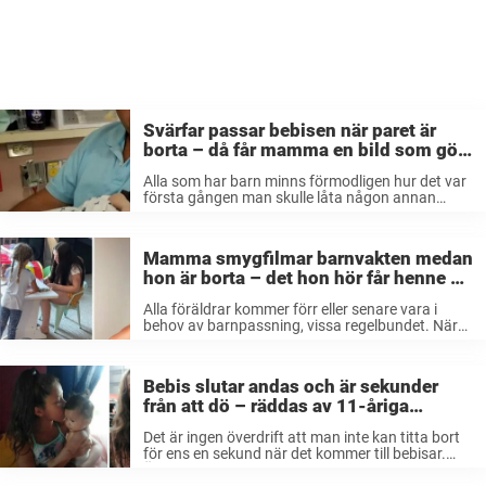
Svärfar passar bebisen när paret är
borta – då får mamma en bild som gör
att hon sätter kaffet i halsen
Alla som har barn minns förmodligen hur det var
första gången man skulle låta någon annan
barnvakta bebisen över en natt för första
gången. Att slappna av är inte lätt, men förr eller
senare så ...
Mamma smygfilmar barnvakten medan
hon är borta – det hon hör får henne att
fullkomligt tappa andan
Alla föräldrar kommer förr eller senare vara i
behov av barnpassning, vissa regelbundet. När
en nära släkting eller vän inte finns till förfogande
får man ta hjälp av någon utomstående och
hoppas på det bästa. ...
Bebis slutar andas och är sekunder
från att dö – räddas av 11-åriga
systerns imponerande hjälteinsats
Det är ingen överdrift att man inte kan titta bort
för ens en sekund när det kommer till bebisar.
Även om någon är i närheten så kan olyckan
snabbt vara framme, vilket den här händelsen ...