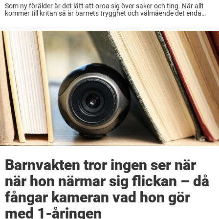
Som ny förälder är det lätt att oroa sig över saker och ting. När allt
kommer till kritan så är barnets trygghet och välmående det enda
som betyder något. En mamma blev skeptisk till sina ...
Barnvakten tror ingen ser när
när hon närmar sig flickan – då
fångar kameran vad hon gör
med 1-åringen