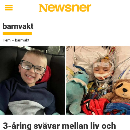
Toggle
menu
barnvakt
Hem
»
barnvakt
3-åring svävar mellan liv och