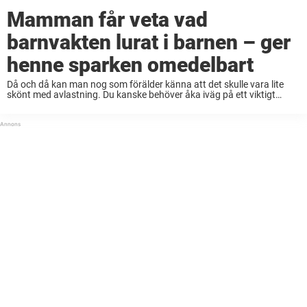
Mamman får veta vad
barnvakten lurat i barnen – ger
henne sparken omedelbart
Då och då kan man nog som förälder känna att det skulle vara lite
skönt med avlastning. Du kanske behöver åka iväg på ett viktigt
läkarbesök, eller passa på att storhandla utan ett gråtande barn. ...