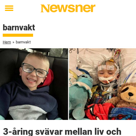
Toggle
menu
barnvakt
Hem
»
barnvakt
3-åring svävar mellan liv och