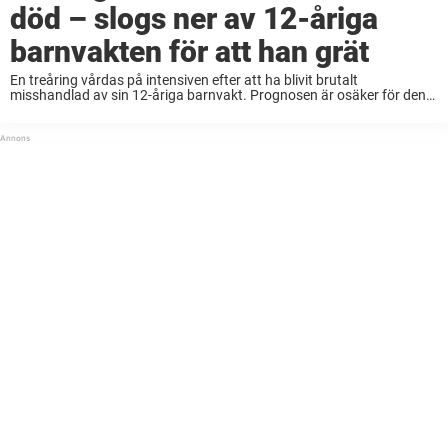
död – slogs ner av 12-åriga
barnvakten för att han grät
En treåring vårdas på intensiven efter att ha blivit brutalt
misshandlad av sin 12-åriga barnvakt. Prognosen är osäker för den
lilla pojken. Noah Brown, 3, från Indianan, USA, beskrivs som en glad
och snäll pojke ...