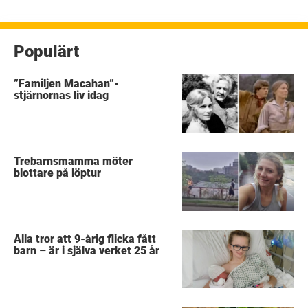
inlägg
Populärt
”Familjen Macahan”-
stjärnornas liv idag
Trebarnsmamma möter
blottare på löptur
Alla tror att 9-årig flicka fått
barn – är i själva verket 25 år