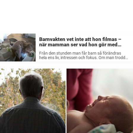
Barnvakten vet inte att hon filmas –
när mamman ser vad hon gör med
sonen går topplocket: ”Jag ville..”
Från den stunden man får barn så förändras
hela ens liv, intressen och fokus. Om man trodde
att man upplevt oro innan så är det ingenting
jämfört med vad man känner när man har ansvar
...