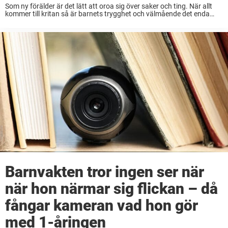
Som ny förälder är det lätt att oroa sig över saker och ting. När allt
kommer till kritan så är barnets trygghet och välmående det enda
som betyder något. En mamma blev skeptisk till sina ...
Barnvakten tror ingen ser när
när hon närmar sig flickan – då
fångar kameran vad hon gör
med 1-åringen