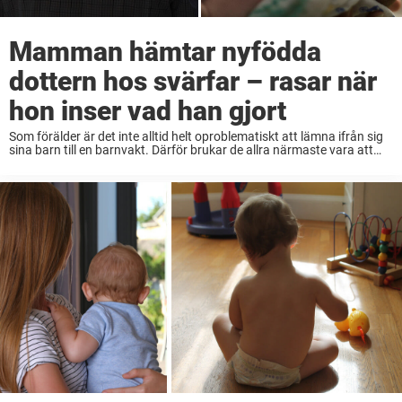
Mamman hämtar nyfödda
dottern hos svärfar – rasar när
hon inser vad han gjort
Som förälder är det inte alltid helt oproblematiskt att lämna ifrån sig
sina barn till en barnvakt. Därför brukar de allra närmaste vara att
föredra, åtminstone den första tiden. Men även om man kanske tror
...