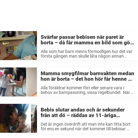
Svärfar passar bebisen när paret är
borta – då får mamma en bild som gör
att hon sätter kaffet i halsen
Alla som har barn minns förmodligen hur det var
första gången man skulle låta någon annan
barnvakta bebisen över en natt för första
gången. Att slappna av är inte lätt, men förr eller
senare så ...
Mamma smygfilmar barnvakten medan
hon är borta – det hon hör får henne att
fullkomligt tappa andan
Alla föräldrar kommer förr eller senare vara i
behov av barnpassning, vissa regelbundet. När
en nära släkting eller vän inte finns till förfogande
får man ta hjälp av någon utomstående och
hoppas på det bästa. ...
Bebis slutar andas och är sekunder
från att dö – räddas av 11-åriga
systerns imponerande hjälteinsats
Det är ingen överdrift att man inte kan titta bort
för ens en sekund när det kommer till bebisar.
Även om någon är i närheten så kan olyckan
snabbt vara framme, vilket den här händelsen ...