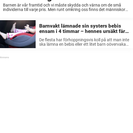
Barnen är vår framtid och vi måste skydda och värna om de små
individerna till varje pris. Men runt omkring oss finns det människor
som inte är snälla mot de små liven. Ibland kan det ...
Barnvakt lämnade sin systers bebis
ensam i 4 timmar – hennes ursäkt får
nätet att koka
De flesta har förhoppningsvis koll på att man inte
ska lämna en bebis eller ett litet barn oövervakat.
Alla som någon gång varit med om att en olycka
inträffat när man vänt ryggen till en ...