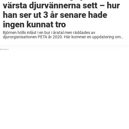
värsta djurvännerna sett – hur
han ser ut 3 år senare hade
ingen kunnat tro
Björnen hölls inlåst i en bur i åratal men räddades av
djurorganisationen PETA år 2020. Här kommer en uppdatering om
hur Dillan haft det på senare år – efter att ha blivit befriad. – Det ...