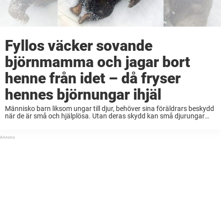
Fyllos väcker sovande
björnmamma och jagar bort
henne från idet – då fryser
hennes björnungar ihjäl
Människo barn liksom ungar till djur, behöver sina föräldrars beskydd
när de är små och hjälplösa. Utan deras skydd kan små djurungar
råka ut för andra rovdjur, eller ännu värre – dö utan deras hjälp. ...