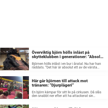
Överviktig björn hölls inlåst på
skytteklubben i generationer: ”Absolut
bland det värsta jag har sett”
Björnen hölls inlåst i en bur i åratal. Nu har han
räddats. ”Det här är absolut ett av de värsta
fallen jag någonsin har sett”, sade Debbie Metzler
på djurskyddsorganisationen PETA om björnens
medicinska status ...
Här går björnen till attack mot
tränaren: ”Djurplågeri”
En björn kämpar för sitt liv på cirkusen. Då slås
den snabbt ner efter att ha attackerat sin
tränare. Nu fördömer Världsnaturfonden dådet.
– Det är djurplågeri och en livsfarlig situation för
alla i cirkustältet, ...