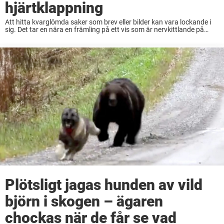
hjärtklappning
Att hitta kvarglömda saker som brev eller bilder kan vara lockande i
sig. Det tar en nära en främling på ett vis som är nervkittlande på
något vis. Men när Dylan Schilt hittade en kvarglömd ...
Plötsligt jagas hunden av vild
björn i skogen – ägaren
chockas när de får se vad