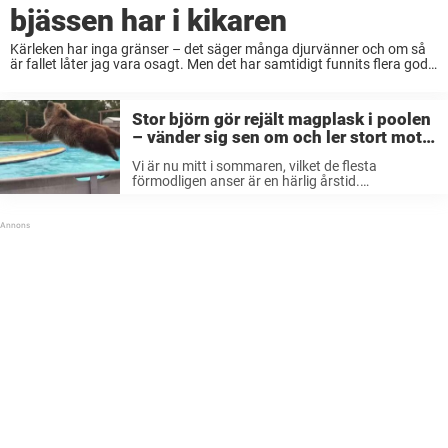
bjässen har i kikaren
Kärleken har inga gränser – det säger många djurvänner och om så
är fallet låter jag vara osagt. Men det har samtidigt funnits flera goda
exempel på när oväntade vänskaper knutits mellan vitt skilda
djurarter. ...
Stor björn gör rejält magplask i poolen
– vänder sig sen om och ler stort mot
kameran
Vi är nu mitt i sommaren, vilket de flesta
förmodligen anser är en härlig årstid.
Soltimmarna är många – och utomhus är det
årets bästa badväder! En som jublar högt över
detta faktum var den ...