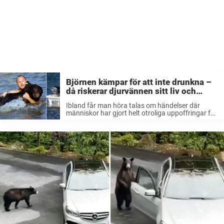
Björnen kämpar för att inte drunkna –
då riskerar djurvännen sitt liv och
kastar sig i vattnet
Ibland får man höra talas om händelser där
människor har gjort helt otroliga uppoffringar för
att rädda någon annan. Ett sådant exempel är
när biologen Adam Warwick kastade sig i vattnet
för att rädda en ...