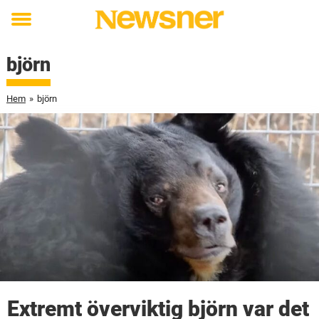
Toggle
menu
björn
Hem
»
björn
Extremt överviktig björn var det