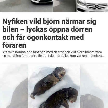
Nyfiken vild björn närmar sig
bilen – lyckas öppna dörren
och får ögonkontakt med
föraren
Att råka hamna öga mot öga med en stor och vild björn måste vara
en mardröm för de allra flesta. I det här fallet kom varken människa
eller djur till skada, vilket är skönt. Det ...