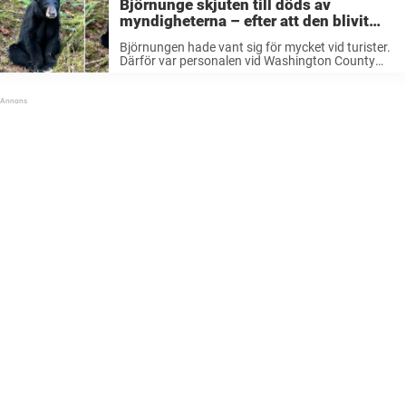
Björnunge skjuten till döds av
myndigheterna – efter att den blivit
”för vänlig” mot människor
Björnungen hade vant sig för mycket vid turister.
Därför var personalen vid Washington County
Sheriff tvungen att avliva djuret, uppger Mirror.
Det var i Scoggins Valley Park, nära sjön Henry
Hagg Lake, i Oregon, som ...