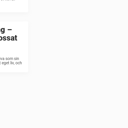
ng –
ossat
iva som sin
eget liv, och