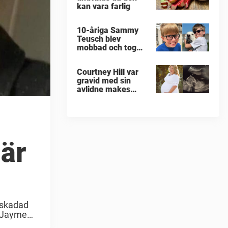
kan vara farlig
10-åriga Sammy
Teusch blev
mobbad och tog
sitt liv
Courtney Hill var
gravid med sin
avlidne makes
barn
 är
 skadad
n Jayme