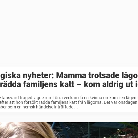
giska nyheter: Mamma trotsade lågo
 rädda familjens katt – kom aldrig ut 
ktansvärd tragedi ägde rum förra veckan då en kvinna omkom i en lägen
efter att hon försökt rädda familjens katt från lågorna. Det var onsdagen
er som en hemsk händelse inträffade ...