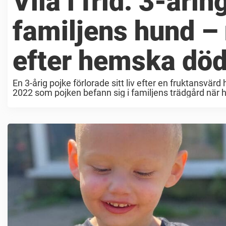
Vila i frid: 3-årin
familjens hund – 
efter hemska död
En 3-årig pojke förlorade sitt liv efter en fruktansvär
2022 som pojken befann sig i familjens trädgård när 