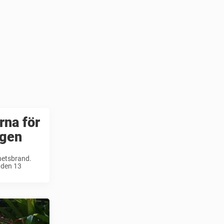
rna för
igen
hetsbrand.
 den 13