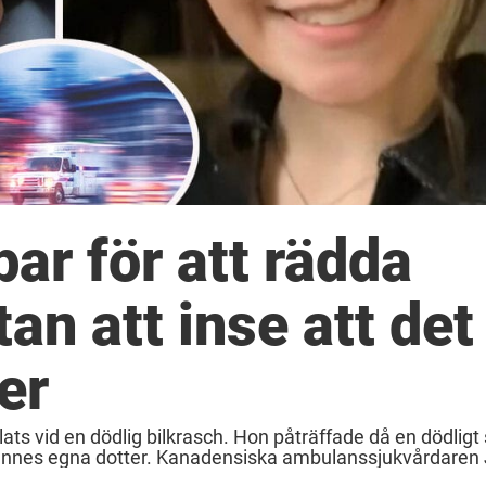
ar för att rädda
an att inse att det
er
ts vid en dödlig bilkrasch. Hon påträffade då en dödligt
r hennes egna dotter. Kanadensiska ambulanssjukvårdare