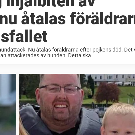
g ihjälbiten av
nu åtalas föräldra
sfallet
d hundattack. Nu åtalas föräldrarna efter pojkens död. Det 
han attackerades av hunden. Detta ska ...