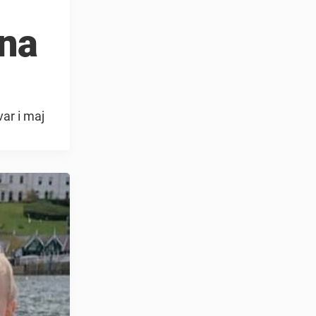
rna
var i maj