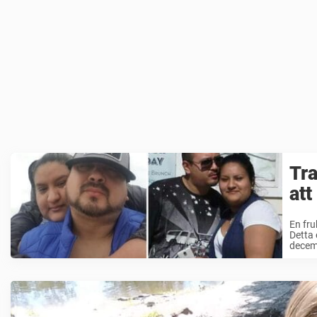
Tra
att
En fru
Detta 
decemb