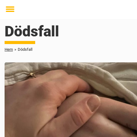
Toggle
menu
Dödsfall
Hem
»
Dödsfall