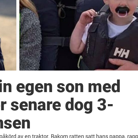
in egen son med
r senare dog 3-
nsen
it påkörd av en traktor. Bakom ratten satt hans pappa, rap