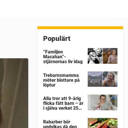
Populärt
”Familjen
Macahan”-
stjärnornas liv idag
Trebarnsmamma
möter blottare på
löptur
Alla tror att 9-årig
flicka fått barn – är
i själva verket 25
år
Rabarber bör
undvikas då den