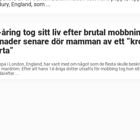
Bury, England, som ...
åring tog sitt liv efter brutal mobbni
nader senare dör mamman av ett ”kr
rta”
pa i London, England, har varit med om något som de flesta skulle beskr
 mardröm. Efter att hans 14-åriga dotter utsatts för mobbing tog hon sitt 
ärefter ...