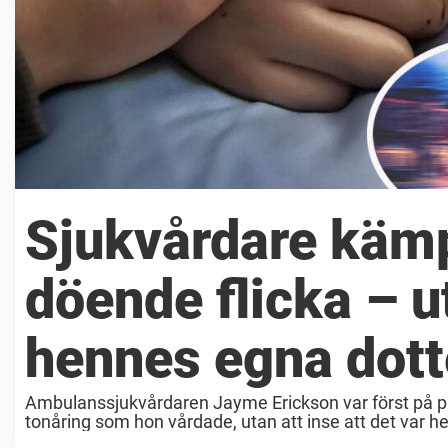
Sjukvårdare kämp
döende flicka – ut
hennes egna dott
Ambulanssjukvårdaren Jayme Erickson var först på pla
tonåring som hon vårdade, utan att inse att det va
Erickson fick ...