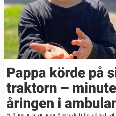
Pappa körde på s
traktorn – minute
åringen i ambula
En 3-årig pojke vid namn Albie avled efter att ha bliv