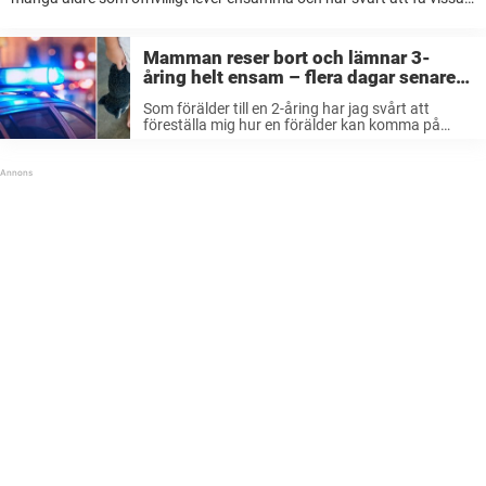
dagar att gå. Många önskar att de hade någon att äta sina måltider
...
Mamman reser bort och lämnar 3-
åring helt ensam – flera dagar senare
gör polisen en fruktansvärd upptäckt
Som förälder till en 2-åring har jag svårt att
föreställa mig hur en förälder kan komma på
tanken att lämna sitt barn ensam hemma utan
varken mat eller vatten. Men tyvärr händer det
gång på ...