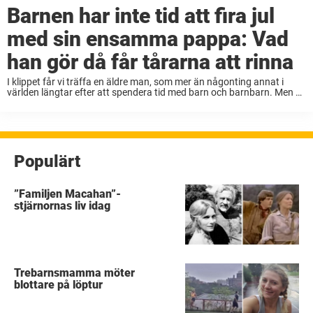
Barnen har inte tid att fira jul
med sin ensamma pappa: Vad
han gör då får tårarna att rinna
I klippet får vi träffa en äldre man, som mer än någonting annat i
världen längtar efter att spendera tid med barn och barnbarn. Men år
ut och år in tvingas han ändå sitta ensam ...
Populärt
”Familjen Macahan”-
stjärnornas liv idag
Trebarnsmamma möter
blottare på löptur