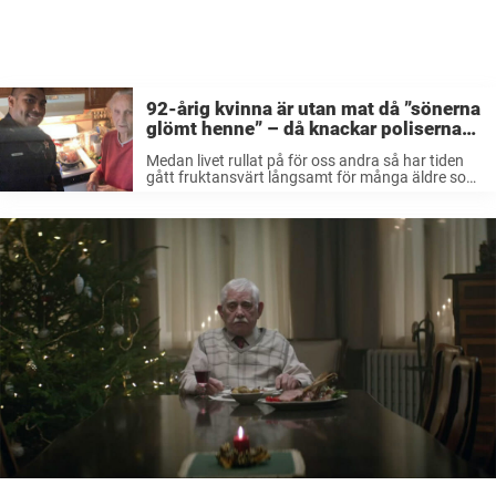
92-årig kvinna är utan mat då ”sönerna
glömt henne” – då knackar poliserna
på med en stor överraskning
Medan livet rullat på för oss andra så har tiden
gått fruktansvärt långsamt för många äldre som
tvingats hålla sig isolerade hemma, utan social
kontakt. Då ensamhet är en vanlig orsak till
depression så har ...