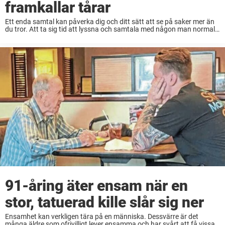
framkallar tårar
Ett enda samtal kan påverka dig och ditt sätt att se på saker mer än
du tror. Att ta sig tid att lyssna och samtala med någon man normalt
sett inte skulle är något alla ...
91-åring äter ensam när en
stor, tatuerad kille slår sig ner
Ensamhet kan verkligen tära på en människa. Dessvärre är det
många äldre som ofrivilligt lever ensamma och har svårt att få vissa