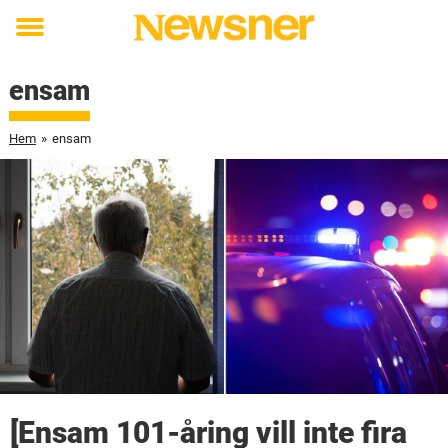
Toggle
menu
ensam
Hem
»
ensam
[Ensam 101-åring vill inte fira