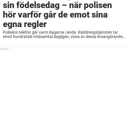
sin födelsedag – när polisen
hör varför går de emot sina
egna regler
Polisens telefon går varm dagarna i ända. Räddningstjänsten tar
emot hundratals nödsamtal dagligen, vissa av dessa livsavgörande,
andra mindre brådskande. Nära poliskommissaren Woods tog emot
ett samtal från en 101 gammal farbror insåg hon snabbt ...