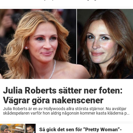
bakom framgångarna och rampljuset är hon också en kärleksfull
hustru och ...
Julia Roberts sätter ner foten:
Vägrar göra nakenscener
Julia Roberts är en av Hollywoods allra största stjärnor. Nu avslöjar
skådespelaren varför hon aldrig någonsin kommer kasta kläderna på
vita duken. Julia Roberts är utan tvekan en av vår tids mest
omskrivna Hollywoodstjärnor. Skådespelaren ...
Så gick det sen för ”Pretty Woman”-