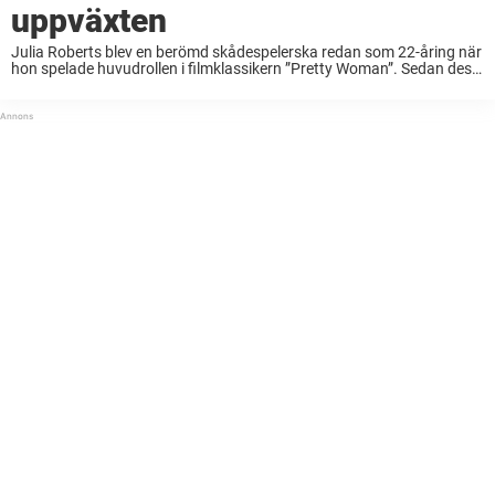
uppväxten
Julia Roberts blev en berömd skådespelerska redan som 22-åring när
hon spelade huvudrollen i filmklassikern ”Pretty Woman”. Sedan dess
har hon blivit en av de mest populära och älskade skådespelarna i
världen, känd för sin ...