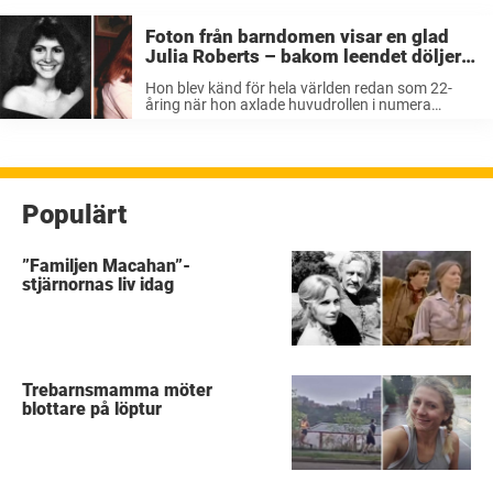
Foton från barndomen visar en glad
Julia Roberts – bakom leendet döljer
stjärnan en mörk sanning
Hon blev känd för hela världen redan som 22-
åring när hon axlade huvudrollen i numera
filmklassikern ”Pretty Woman”. Julia Roberts har
sedan dess blivit en av världens mest populära
och älskade skådespelare. Hon blev känd ...
Populärt
”Familjen Macahan”-
stjärnornas liv idag
Trebarnsmamma möter
blottare på löptur