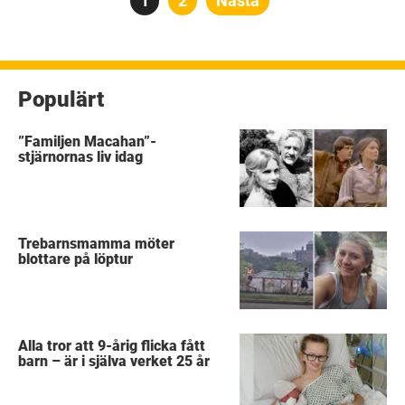
Sida
1
Sida
2
Nästa
för
inlägg
Populärt
”Familjen Macahan”-
stjärnornas liv idag
Trebarnsmamma möter
blottare på löptur
Alla tror att 9-årig flicka fått
barn – är i själva verket 25 år