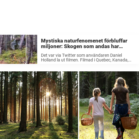
Mystiska naturfenomenet förbluffar
miljoner: Skogen som andas har
fångats på film
Det var via Twitter som användaren Daniel
Holland la ut filmen. Filmad i Quebec, Kanada,
visar Daniel hur skogsmarken plötsligt börjar röra
sig upp och ner, något som ser ut som om den
andas. Marken ...