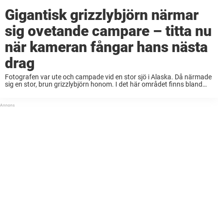
Gigantisk grizzlybjörn närmar
sig ovetande campare – titta nu
när kameran fångar hans nästa
drag
Fotografen var ute och campade vid en stor sjö i Alaska. Då närmade
sig en stor, brun grizzlybjörn honom. I det här området finns bland
den största populationen av brunbjörnar i hela världen. Därför är ...