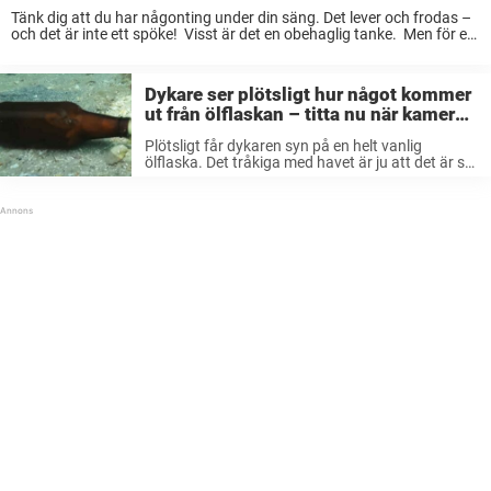
Tänk dig att du har någonting under din säng. Det lever och frodas –
och det är inte ett spöke! Visst är det en obehaglig tanke. Men för en
kvinna i Louisiana, USA, var detta ...
Dykare ser plötsligt hur något kommer
ut från ölflaskan – titta nu när kameran
fångar varelsen på bild
Plötsligt får dykaren syn på en helt vanlig
ölflaska. Det tråkiga med havet är ju att det är så
pass nedskräpat… Men den här glasflaskan
verkar inhysa en gäst… För plötsligt ser dykaren
hur någonting ...