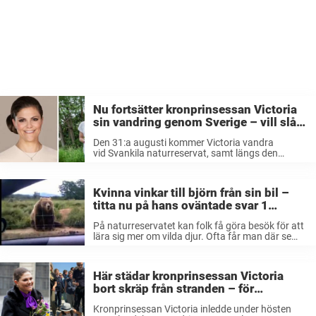
Nu fortsätter kronprinsessan Victoria
sin vandring genom Sverige – vill slå
ett slag för vår natur
Den 31:a augusti kommer Victoria vandra
vid Svankila naturreservat, samt längs den
dalslänska Pilgrimsleden utmed sjöarna Spången
och Östebosjön till Upperud, uppger hovet i ett
pressmeddelande. Victoria har det senaste året
Kvinna vinkar till björn från sin bil –
mött gamla som unga i ...
titta nu på hans oväntade svar 1
sekund senare
På naturreservatet kan folk få göra besök för att
lära sig mer om vilda djur. Ofta får man där se
djur som man kanske inte annars har fått se i sin
naturliga miljö. Den här ...
Här städar kronprinsessan Victoria
bort skräp från stranden – för
klimatets skull
Kronprinsessan Victoria inledde under hösten