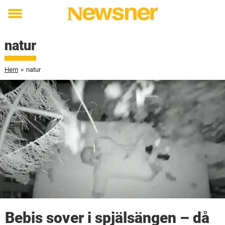
Toggle
menu
natur
Hem
»
natur
Bebis sover i spjälsängen – då