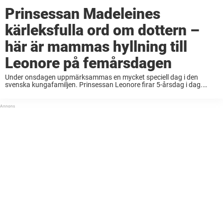
Prinsessan Madeleines
kärleksfulla ord om dottern –
här är mammas hyllning till
Leonore på femårsdagen
Under onsdagen uppmärksammas en mycket speciell dag i den
svenska kungafamiljen. Prinsessan Leonore firar 5-årsdag i dag.
Leonore som är Prinsessan Madeleine och Chris O’Neills första dotter
har redan hunnit med mycket under sina fem år. ...