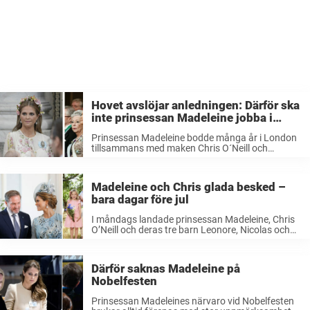
Hovet avslöjar anledningen: Därför ska
inte prinsessan Madeleine jobba i
Sverige
Prinsessan Madeleine bodde många år i London
tillsammans med maken Chris O´Neill och
barnen, vilket gjorde att Sverigebesöken gjorde
med jämna mellanrum. Under 2018 packade
dock prinsessfamiljen väskorna för att flytta
Madeleine och Chris glada besked –
ännu längre bort, till ...
bara dagar före jul
I måndags landade prinsessan Madeleine, Chris
O’Neill och deras tre barn Leonore, Nicolas och
Adrienne i Stockholm. Det är första gången på
länge som hela prinsessfamiljen är i Sverige.
Madeleine och Chris har under hösten ...
Därför saknas Madeleine på
Nobelfesten
Prinsessan Madeleines närvaro vid Nobelfesten