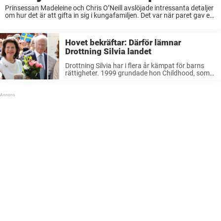
Prinsessan Madeleine och Chris O’Neill avslöjade intressanta detaljer
om hur det är att gifta in sig i kungafamiljen. Det var när paret gav en
intervju till SvD som Madeleine och Chris öppnade upp om sitt ...
Hovet bekräftar: Därför lämnar
Drottning Silvia landet
Drottning Silvia har i flera år kämpat för barns
rättigheter. 1999 grundade hon Childhood, som
har syftet att bland annat värna om barns rätt till
en trygg och kärleksfull barndom. På
tisdagskvällen kommer hon att ...