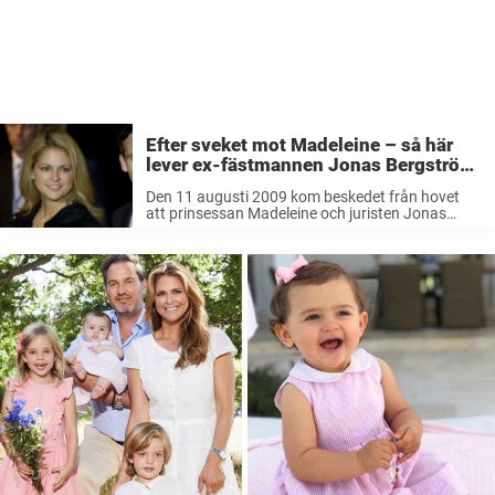
Efter sveket mot Madeleine – så här
lever ex-fästmannen Jonas Bergström
i dag
Den 11 augusti 2009 kom beskedet från hovet
att prinsessan Madeleine och juristen Jonas
Bergström förlovat sig. Paret hade då
långtgående planerar och planerade bland annat
att flytta till Villa Parkudden på Djurgården. Men
mindre ...