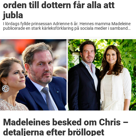
orden till dottern får alla att
jubla
I lördags fyllde prinsessan Adrienne 6 år. Hennes mamma Madeleine
publicerade en stark kärleksförklaring på sociala medier i samband
med dotterns speciella dag. ”Du är snäll och omtänksam och alltid
redo att ge dina föräldrar ...
Madeleines besked om Chris –
detaljerna efter bröllopet