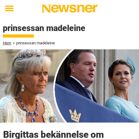
Toggle
menu
prinsessan madeleine
Hem
»
prinsessan madeleine
Birgittas bekännelse om