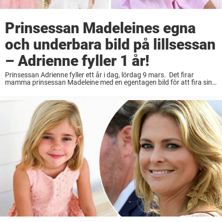
Prinsessan Madeleines egna
och underbara bild på lillsessan
– Adrienne fyller 1 år!
Prinsessan Adrienne fyller ett år i dag, lördag 9 mars. Det firar
mamma prinsessan Madeleine med en egentagen bild för att fira sin
yngsta dotter! Adrienne Josephine Alice, hertiginna av Blekinge, är
Sveriges allra yngsta ...