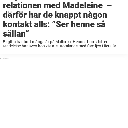
relationen med Madeleine –
därför har de knappt någon
kontakt alls: ”Ser henne så
sällan”
Birgitta har bott många år på Mallorca. Hennes brorsdotter
Madeleine har även hon vistats utomlands med familjen i flera år.
Därför har prinsessornas relation försvagats med tiden. – Jag ser
henne så sällan så jag ...