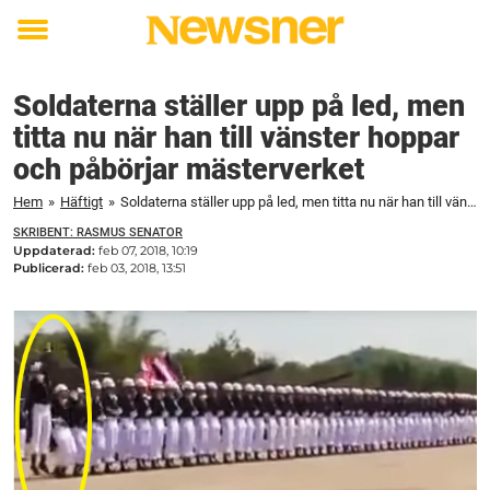
Toggle
menu
Soldaterna ställer upp på led, men
titta nu när han till vänster hoppar
och påbörjar mästerverket
Hem
»
Häftigt
»
Soldaterna ställer upp på led, men titta nu när han till vänster hoppar och påbörjar mästerverket
SKRIBENT: RASMUS SENATOR
Uppdaterad:
feb 07, 2018, 10:19
Publicerad:
feb 03, 2018, 13:51