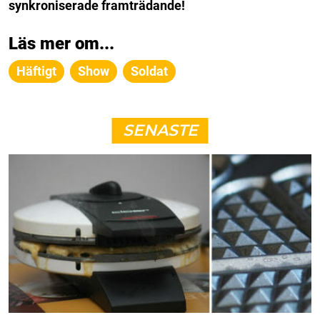
synkroniserade framträdande!
Läs mer om...
Häftigt
Show
Soldat
SENASTE