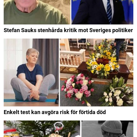
Stefan Sauks stenhårda kritik mot Sveriges politiker
Enkelt test kan avgöra risk för förtida död