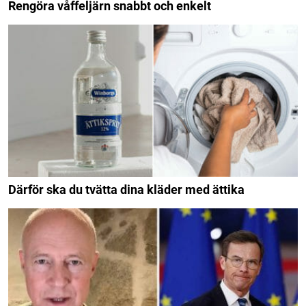
Rengöra våffeljärn snabbt och enkelt
Därför ska du tvätta dina kläder med ättika