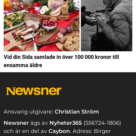
Vid din Sida samlade in över 100 000 kronor till
ensamma äldre
Ansvarig utgivare:
Christian Ström
Newsner
ägs av
Nyheter365
(556724-1806)
och är en del av
Caybon
.
Adress: Birger