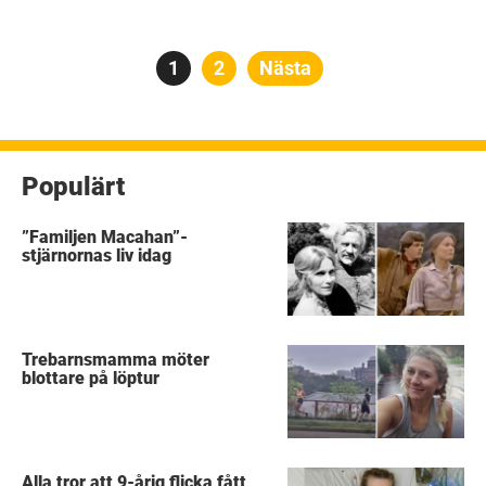
Sidnumrering
Sida
1
Sida
2
Nästa
för
inlägg
Populärt
”Familjen Macahan”-
stjärnornas liv idag
Trebarnsmamma möter
blottare på löptur
Alla tror att 9-årig flicka fått