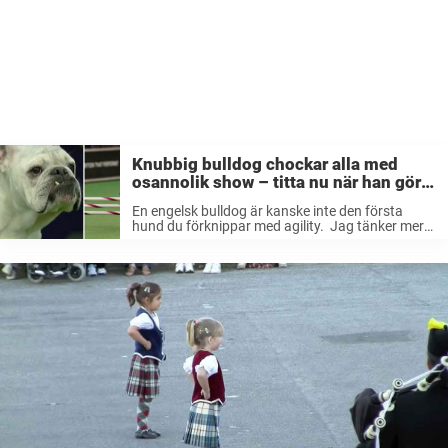
Knubbig bulldog chockar alla med
osannolik show – titta nu när han gör
publiken helt galen
En engelsk bulldog är kanske inte den första
hund du förknippar med agility. Jag tänker mer
på en härlig liten vovve som man myser med i
soffan. Men den lilla vovven Rudy visar att jag ...