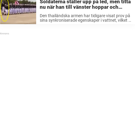
Soldaterna ställer upp på led, men titta
nu när han till vänster hoppar och
påbörjar mästerverket
Den thailändska armen har tidigare visat prov på
sina synkroniserade egenskaper i vattnet, vilket i
sig verkar väldigt spännande. Men den här
gången skulle de gå ut ur vattnet och försöka sig
på någonting liknande ...