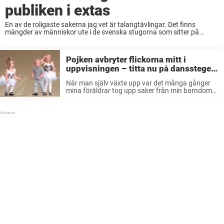
publiken i extas
En av de roligaste sakerna jag vet är talangtävlingar. Det finns
mängder av människor ute i de svenska stugorna som sitter på
talanger, oavsett om det handlar om att vara buktalare, duktig på att
sjunga, ...
Pojken avbryter flickorna mitt i
uppvisningen – titta nu på dansstegen
som tar nätet med storm
När man själv växte upp var det många gånger
mina föräldrar tog upp saker från min barndom.
Det händer fortfarande att jag får höra det
klassiska: ”Kommer du ihåg när du..” När jag var
liten ...