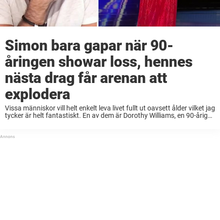
Simon bara gapar när 90-
åringen showar loss, hennes
nästa drag får arenan att
explodera
Vissa människor vill helt enkelt leva livet fullt ut oavsett ålder vilket jag
tycker är helt fantastiskt. En av dem är Dorothy Williams, en 90-årig
kvinna som valde att ställa upp i America’s Got Talent. ...