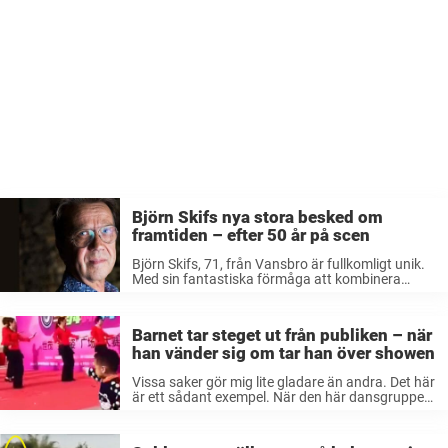
Björn Skifs nya stora besked om
framtiden – efter 50 år på scen
Björn Skifs, 71, från Vansbro är fullkomligt unik.
Med sin fantastiska förmåga att kombinera
skådespel med artisteri, kan Skifs se tillbaka på
en lång och framgångsrik karriär. Att han varit
hela Sveriges underhållare i 50 ...
Barnet tar steget ut från publiken – när
han vänder sig om tar han över showen
Vissa saker gör mig lite gladare än andra. Det här
är ett sådant exempel. När den här dansgruppen
gör en gatushow så hamnar i stället alla ögon
på… någonting helt annat. Nämligen en liten filur
...