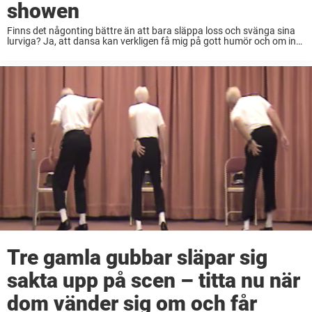
showen
Finns det någonting bättre än att bara släppa loss och svänga sina
lurviga? Ja, att dansa kan verkligen få mig på gott humör och om inte
annat få tänka på att endast ha roligt i ...
Tre gamla gubbar släpar sig
sakta upp på scen – titta nu när
dom vänder sig om och får