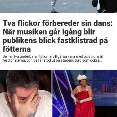
Två flickor förbereder sin dans:
När musiken går igång blir
publikens blick fastklistrad på
fötterna
De här två underbara flickorna vill gärna vara med och bidra till
festligheterna, och de får stöd ut på stadens torg som också
fungerar som en liten scen av en dam. Runtomkring kan vi också ...