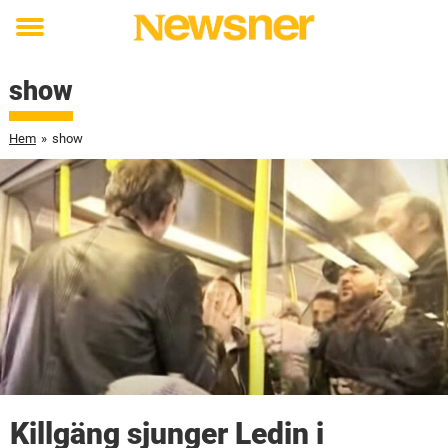
Toggle
menu
show
Hem
»
show
Killgäng sjunger Ledin i