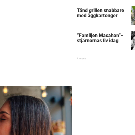
makeover”
Tänd grillen snabbare
med äggkartonger
”Familjen Macahan”-
stjärnornas liv idag