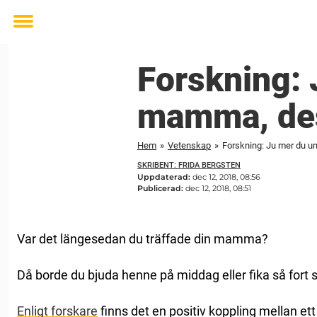
Toggle
menu
Forskning:
mamma, des
Hem
»
Vetenskap
»
Forskning: Ju mer du u
SKRIBENT: FRIDA BERGSTEN
Uppdaterad:
dec 12, 2018, 08:56
Publicerad:
dec 12, 2018, 08:51
Var det längesedan du träffade din mamma?
Då borde du bjuda henne på middag eller fika så fort 
Enligt forskare
finns det en positiv koppling mellan ett lå