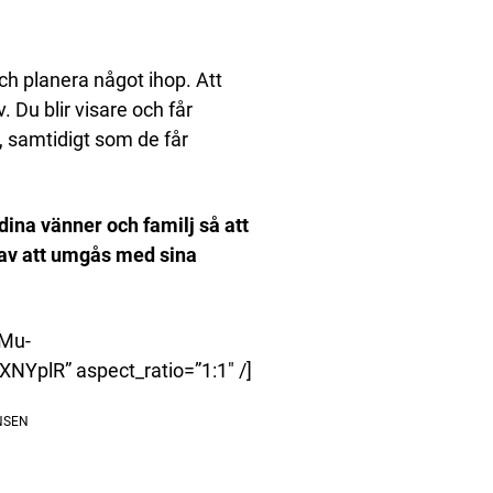
ch planera något ihop. Att
. Du blir visare och får
, samtidigt som de får
ina vänner och familj så att
 av att umgås med sina
-Mu-
lR” aspect_ratio=”1:1″ /]