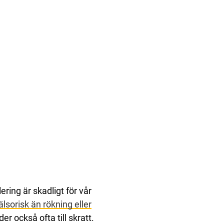
ring är skadligt för vår
älsorisk än rökning eller
r också ofta till skratt.