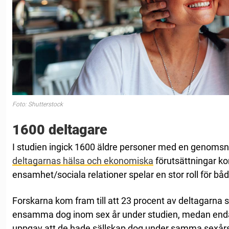
Foto: Shutterstock
1600 deltagare
I studien ingick 1600 äldre personer med en genomsni
deltagarnas hälsa och ekonomiska
förutsättningar ko
ensamhet/sociala relationer spelar en stor roll för både
Forskarna kom fram till att 23 procent av deltagarna 
ensamma dog inom sex år under studien, medan end
uppgav att de hade sällskap dog under samma sexårs