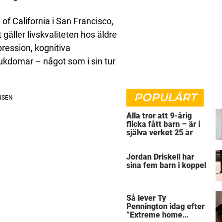
of California i San Francisco,
gäller livskvaliteten hos äldre
ression, kognitiva
ukdomar – något som i sin tur
POPULÄRT
Alla tror att 9-årig
flicka fått barn – är i
själva verket 25 år
Jordan Driskell har
sina fem barn i koppel
Så lever Ty
Pennington idag efter
”Extreme home