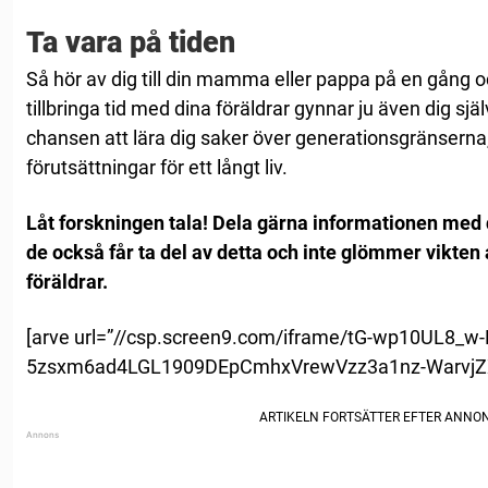
Ta vara på tiden
Så hör av dig till din mamma eller pappa på en gång o
tillbringa tid med dina föräldrar gynnar ju även dig själv
chansen att lära dig saker över generationsgränserna
förutsättningar för ett långt liv.
Låt forskningen tala! Dela gärna informationen med d
de också får ta del av detta och inte glömmer vikten
föräldrar.
[arve url=”//csp.screen9.com/iframe/tG-wp10UL8_w
5zsxm6ad4LGL1909DEpCmhxVrewVzz3a1nz-WarvjZXNYp