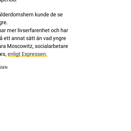
å ålderdomshem kunde de se
gre.
har mer livserfarenhet och har
på ett annat sätt än vad yngre
bara Moscowitz, socialarbetare
mes,
enligt Expressen.